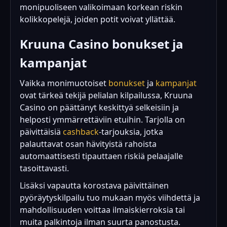
monipuoliseen valikoimaan korkean riskin
kolikkopelejä, joiden potit voivat yllättää.
Kruuna Casino bonukset ja
kampanjat
Vaikka monimuotoiset
bonukset
ja
kampanjat
ovat tärkeä tekijä pelialan kilpailussa, Kruuna
Casino on päättänyt keskittyä selkeisiin ja
helposti ymmärrettäviin etuihin. Tarjolla on
päivittäisiä
cashback
-tarjouksia, jotka
palauttavat osan hävityistä rahoista
automaattisesti tipauttaen riskiä pelaajalle
tasoittavasti.
Lisäksi vapautta korostava päivittäinen
pyöräytyskilpailu tuo mukaan myös viihdettä ja
mahdollisuuden voittaa ilmaiskierroksia tai
muita palkintoja ilman suurta panostusta.