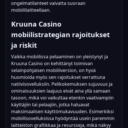
ongelmatilanteet vaivatta suoraan
mobiililaitteellaan.
Kruuna Casino
mobiilistrategian rajoitukset
ja riskit
Vaikka mobiilissa pelaaminen on yleistynyt ja
Kruuna Casino on kehittänyt toimivan
selainpohjaisen mobiiliversion, on hyvä
huomioida myös sen rajoitukset verrattuna
natiivisovelluksiin. Pelikokemuksen sujuvuus ja
ominaisuuksien laajuus eivät aina yllä samaan
tasoon, mikä voi vaikuttaa etenkin vaativampiin
käyttäjiin tai pelaajiin, jotka haluavat
maksimaalisen käyttömukavuuden. Esimerkiksi
mobiilisovelluksissa hyödyntää usein paremmin
laitteiston grafiikkaa ja resursseja, mikä näkyy