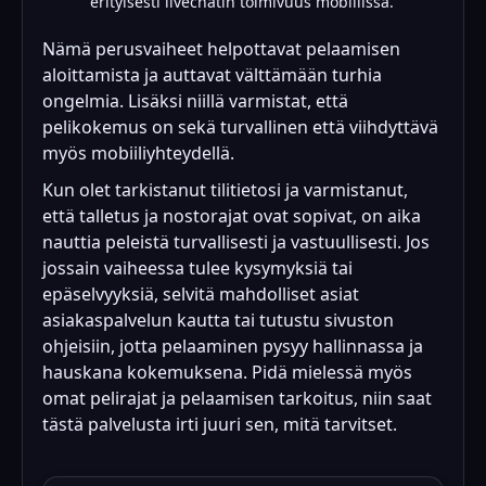
erityisesti livechatin toimivuus mobiilissa.
Nämä perusvaiheet helpottavat pelaamisen
aloittamista ja auttavat välttämään turhia
ongelmia. Lisäksi niillä varmistat, että
pelikokemus on sekä turvallinen että viihdyttävä
myös mobiiliyhteydellä.
Kun olet tarkistanut tilitietosi ja varmistanut,
että talletus ja nostorajat ovat sopivat, on aika
nauttia peleistä turvallisesti ja vastuullisesti. Jos
jossain vaiheessa tulee kysymyksiä tai
epäselvyyksiä, selvitä mahdolliset asiat
asiakaspalvelun kautta tai tutustu sivuston
ohjeisiin, jotta pelaaminen pysyy hallinnassa ja
hauskana kokemuksena. Pidä mielessä myös
omat pelirajat ja pelaamisen tarkoitus, niin saat
tästä palvelusta irti juuri sen, mitä tarvitset.