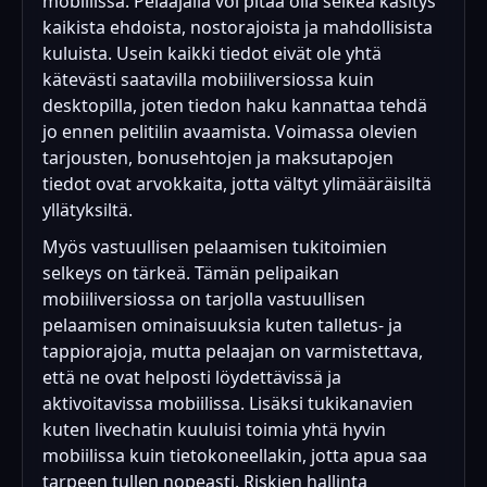
mobiilissa. Pelaajalla voi pitää olla selkeä käsitys
kaikista ehdoista, nostorajoista ja mahdollisista
kuluista. Usein kaikki tiedot eivät ole yhtä
kätevästi saatavilla mobiiliversiossa kuin
desktopilla, joten tiedon haku kannattaa tehdä
jo ennen pelitilin avaamista. Voimassa olevien
tarjousten, bonusehtojen ja maksutapojen
tiedot ovat arvokkaita, jotta vältyt ylimääräisiltä
yllätyksiltä.
Myös vastuullisen pelaamisen tukitoimien
selkeys on tärkeä. Tämän pelipaikan
mobiiliversiossa on tarjolla vastuullisen
pelaamisen ominaisuuksia kuten talletus- ja
tappiorajoja, mutta pelaajan on varmistettava,
että ne ovat helposti löydettävissä ja
aktivoitavissa mobiilissa. Lisäksi tukikanavien
kuten livechatin kuuluisi toimia yhtä hyvin
mobiilissa kuin tietokoneellakin, jotta apua saa
tarpeen tullen nopeasti. Riskien hallinta