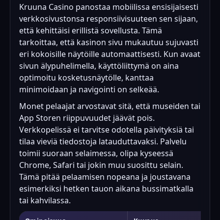
Kruuna Casino panostaa mobiilissa ensisijaisesti
verkkosivustonsa responsiivisuuteen sen sijaan,
että kehittäisi erillistä sovellusta. Tämä
tarkoittaa, että kasinon sivu mukautuu sujuvasti
eri kokoisille näytöille automaattisesti. Kun avaat
sivun älypuhelimella, käyttöliittymä on aina
optimoitu kosketusnäytölle, kanttaa
minimoidaan ja navigointi on selkeää.
Monet pelaajat arvostavat sitä, että museiden tai
App Storen riippuvuudet jäävät pois.
Verkkopelissä ei tarvitse odotella päivityksiä tai
tilaa vieviä tiedostoja latauduttavaksi. Palvelu
toimii suoraan selaimessa, olipa kyseessä
Chrome, Safari tai jokin muu suosittu selain.
Tämä pitää pelaamisen nopeana ja joustavana
esimerkiksi hetken tauon aikana bussimatkalla
tai kahvilassa.