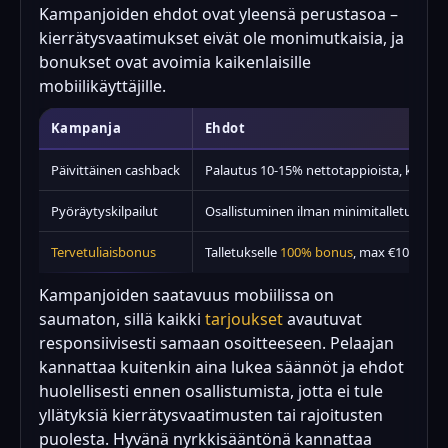
Kampanjoiden ehdot ovat yleensä perustasoa –
kierrätysvaatimukset eivät ole monimutkaisia, ja
bonukset ovat avoimia kaikenlaisille
mobiilikäyttäjille.
Kampanja
Ehdot
Päivittäinen cashback
Palautus 10-15% nettotappioista, kierrä
Pyöräytyskilpailut
Osallistuminen ilman minimitalletusta, vo
Tervetuliaisbonus
Talletukselle
100% bonus
, max €100, kier
Kampanjoiden saatavuus mobiilissa on
saumaton, sillä kaikki
tarjoukset
avautuvat
responsiivisesti samaan osoitteeseen. Pelaajan
kannattaa kuitenkin aina lukea säännöt ja ehdot
huolellisesti ennen osallistumista, jotta ei tule
yllätyksiä kierrätysvaatimusten tai rajoitusten
puolesta. Hyvänä nyrkkisääntönä kannattaa