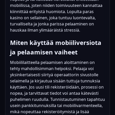
mobiilissa, joten niiden toimivuuteen kannattaa
kiinnittää erityistä huomiota. Lopulta paras
kasino on sellainen, joka tuntuu luontevalta,
turvalliselta ja jonka parissa pelaaminen on
hauskaa ilman ylimääräistä stressiä.
Miten käyttää mobiiliversiota
ja pelaamisen vaiheet
Mobiililaitteella pelaamisen aloittaminen on
tehty mahdollisimman helpoksi. Pelaaja voi
yksinkertaisesti siirtyä operaattorin sivustolle
selaimella ja kirjautua sisään tuttuja tunnuksia
käyttäen. Jos uusi tili rekisteröidään, prosessi on
nopea, ja tarvittavat tiedot voi antaa kätevästi
puhelimen ruudulla. Tunnistautuminen tapahtuu
usein pankkitunnuksilla tai mobiilivarmenteella,
mikä nopeuttaa rekisteröitymistä ja lisää