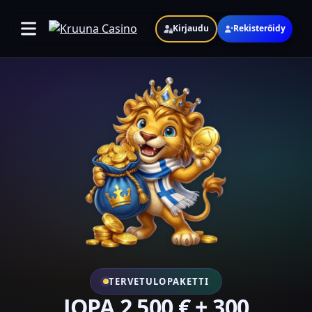
Kirjaudu
Rekisteröidy
Valikko
Pelit
Kirjaudu
Rekisteröinti
Sovellus
Kotiutus
Bonukset
TERVETULOPAKETTI
JOPA 2 500 € + 300