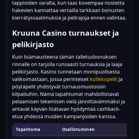
tappioiden varalta, kun taas kovempaa nostetta
hakevien kannattaa vertailla tarkkaan bonusten
kierrätysvaatimuksia ja pelirajoja ennen valintaa.
Kruuna Casino turnaukset ja
pelikirjasto
Kuin lisämausteena tämän talletusbonuksen
rinnalle on tarjolla runsaasti turnauksia ja laaja
pelikirjasto. Kasino tunnetaan monipuolisesta
valikoimastaan, jossa perinteiset
kolikkopelit
ja
pöytäpelit yhdistyvät turnausmuotoisiin
kilpailuihin. Nämä tapahtumat mahdollistavat
pelaamisen tekemisen vielä jännittävämmäksi ja
antavat käyvän lisätavan hyödyntää cashback-
etua yhdessä muiden kampanjoiden kanssa.
Tapahtuma
Osallistuminen