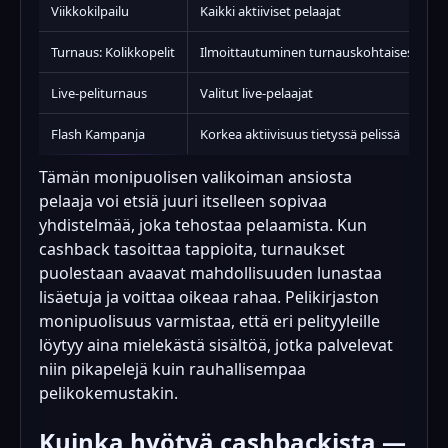
Viikkokilpailu
Kaikki aktiiviset pelaajat
Turnaus: Kolikkopelit
Ilmoittautuminen turnauskohtaisesti
Live-peliturnaus
Valitut live-pelaajat
Flash Kampanja
Korkea aktiivisuus tietyssä pelissä
Tämän monipuolisen valikoiman ansiosta
pelaaja voi etsiä juuri itselleen sopivaa
yhdistelmää, joka tehostaa pelaamista. Kun
cashback tasoittaa tappioita, turnaukset
puolestaan avaavat mahdollisuuden lunastaa
lisäetuja ja voittaa oikeaa rahaa. Pelikirjaston
monipuolisuus varmistaa, että eri pelityyleille
löytyy aina mielekästä sisältöä, jotka palvelevat
niin pikapelejä kuin rauhallisempaa
pelikokemustakin.
Kuinka hyötyä cashbackista —