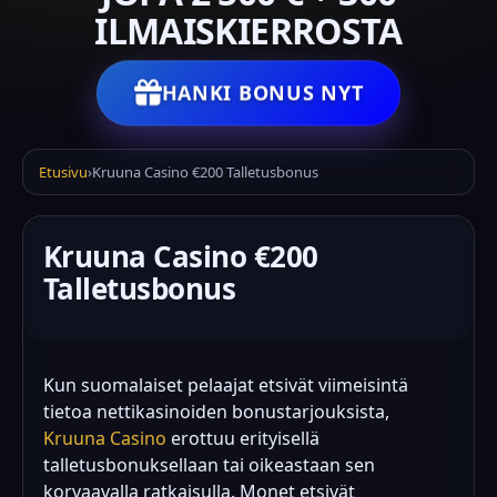
ILMAISKIERROSTA
HANKI BONUS NYT
Etusivu
›
Kruuna Casino €200 Talletusbonus
Kruuna Casino €200
Talletusbonus
Kun suomalaiset pelaajat etsivät viimeisintä
tietoa nettikasinoiden bonustarjouksista,
Kruuna Casino
erottuu erityisellä
talletusbonuksellaan tai oikeastaan sen
korvaavalla ratkaisulla. Monet etsivät