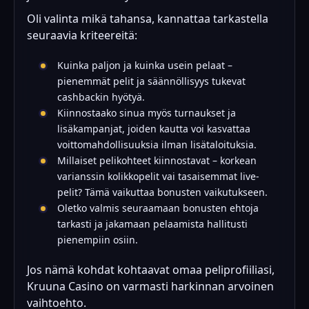
Oli valinta mikä tahansa, kannattaa tarkastella
seuraavia kriteereitä:
Kuinka paljon ja kuinka usein pelaat –
pienemmät pelit ja säännöllisyys tukevat
cashbackin hyötyä.
Kiinnostaako sinua myös turnaukset ja
lisäkampanjat, joiden kautta voi kasvattaa
voittomahdollisuuksia ilman lisätaloituksia.
Millaiset pelikohteet kiinnostavat – korkean
varianssin kolikkopelit vai tasaisemmat live-
pelit? Tämä vaikuttaa bonusten vaikutukseen.
Oletko valmis seuraamaan bonusten ehtoja
tarkasti ja jakamaan pelaamista hallitusti
pienempiin osiin.
Jos nämä kohdat kohtaavat omaa peliprofiiliasi,
Kruuna Casino on varmasti harkinnan arvoinen
vaihtoehto.