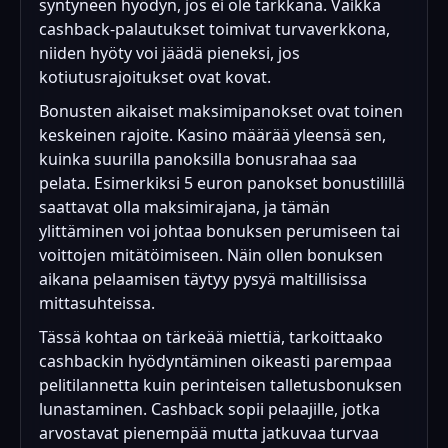
syntyneen hyödyn, jos ei ole tarkkana. Vaikka
cashback-palautukset toimivat turvaverkkona,
niiden hyöty voi jäädä pieneksi, jos
kotiutusrajoitukset ovat kovat.
Bonusten aikaiset maksimipanokset ovat toinen
keskeinen rajoite. Kasino määrää yleensä sen,
kuinka suurilla panoksilla bonusrahaa saa
pelata. Esimerkiksi 5 euron panokset bonustilillä
saattavat olla maksimirajana, ja tämän
ylittäminen voi johtaa bonuksen perumiseen tai
voittojen mitätöimiseen. Näin ollen bonuksen
aikana pelaamisen täytyy pysyä maltillisissa
mittasuhteissa.
Tässä kohtaa on tärkeää miettiä, tarkoittaako
cashbackin hyödyntäminen oikeasti parempaa
pelitilannetta kuin perinteisen talletusbonuksen
lunastaminen. Cashback sopii pelaajille, jotka
arvostavat pienempää mutta jatkuvaa turvaa