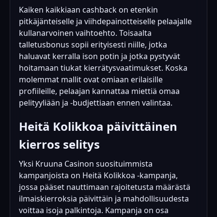
Kaiken kaikkiaan cashback on etenkin
pitkäjänteiselle ja viihdepainotteiselle pelaajalle
kullanarvoinen vaihtoehto. Toisaalta
talletusbonus sopii erityisesti niille, jotka
haluavat kerralla ison potin ja jotka pystyvät
hoitamaan tiukat kierrätysvaatimukset. Koska
molemmat mallit ovat omiaan erilaisille
profiileille, pelaajan kannattaa miettiä omaa
pelityyliään ja -budjettiaan ennen valintaa.
Heitä Kolikkoa päivittäinen
kierros selitys
Yksi Kruuna Casinon suosituimmista
kampanjoista on Heitä Kolikkoa -kampanja,
jossa pääset nauttimaan rajoitetusta määrästä
ilmaiskierroksia päivittäin ja mahdollisuudesta
voittaa isoja palkintoja. Kampanja on osa