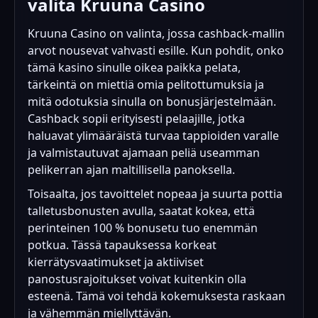
valita Kruuna Casino
Kruuna Casino on valinta, jossa cashback-mallin
arvot nousevat vahvasti esille. Kun pohdit, onko
tämä kasino sinulle oikea paikka pelata,
tärkeintä on miettiä omia pelitottumuksia ja
mitä odotuksia sinulla on bonusjärjestelmään.
Cashback sopii erityisesti pelaajille, jotka
haluavat ylimääräistä turvaa tappioiden varalle
ja valmistautuvat ajamaan peliä useamman
pelikerran ajan maltillisella panoksella.
Toisaalta, jos tavoittelet nopeaa ja suurta pottia
talletusbonusten avulla, saatat kokea, että
perinteinen 100 % bonusetu tuo enemmän
potkua. Tässä tapauksessa korkeat
kierrätysvaatimukset ja aktiiviset
panostusrajoitukset voivat kuitenkin olla
esteenä. Tämä voi tehdä kokemuksesta raskaan
ja vähemmän miellyttävän.