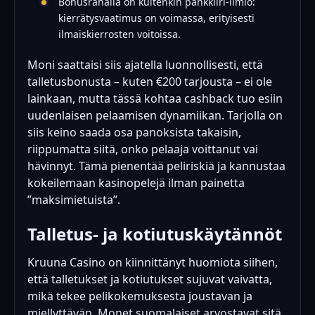
Bonusrahalla on kuitenkin pankkiiri-ilmiö:
kierrätysvaatimus on voimassa, erityisesti
ilmaiskierrosten voitoissa.
Moni saattaisi siis ajatella luonnollisesti, että
talletusbonusta – kuten €200 tarjousta – ei ole
lainkaan, mutta tässä kohtaa cashback tuo esiin
uudenlaisen pelaamisen dynamiikan. Tarjolla on
siis keino saada osa panoksista takaisin,
riippumatta siitä, onko pelaaja voittanut vai
hävinnyt. Tämä pienentää peliriskiä ja kannustaa
kokeilemaan kasinopelejä ilman painetta
”maksimietuista”.
Talletus- ja kotiutuskäytännöt
Kruuna Casino on kiinnittänyt huomiota siihen,
että talletukset ja kotiutukset sujuvat vaivatta,
mikä tekee pelikokemuksesta joustavan ja
miellyttävän. Monet suomalaiset arvostavat sitä,