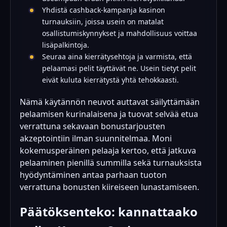
Yhdistä cashback-kampanja kasinon
turnauksiin, joissa usein on matalat
osallistumiskynnykset ja mahdollisuus voittaa
lisäpalkintoja.
Seuraa aina kierrätysehtoja ja varmista, että
pelaamasi pelit täyttävät ne. Usein tietyt pelit
eivät kuluta kierrätystä yhtä tehokkaasti.
Nämä käytännön neuvot auttavat säilyttämään
pelaamisen kurinalaisena ja tuovat selvää etua
verrattuna sekavaan bonustarjousten
akzeptointiin ilman suunnitelmaa. Moni
kokemusperäinen pelaaja kertoo, että jatkuva
pelaaminen pienillä summilla sekä turnauksista
hyödyntäminen antaa parhaan tuoton
verrattuna bonusten kiireiseen lunastamiseen.
Päätöksenteko: kannattaako