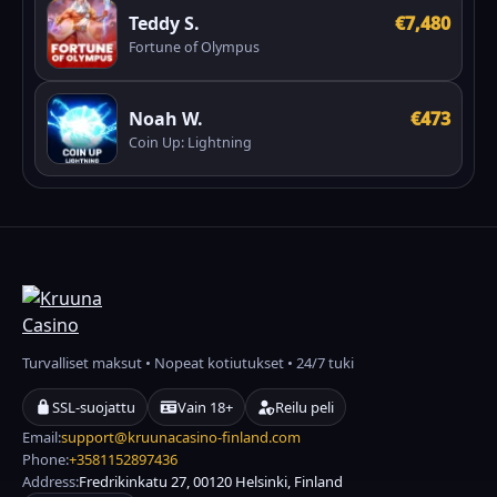
Teddy S.
€7,480
Fortune of Olympus
Noah W.
€473
Coin Up: Lightning
Turvalliset maksut • Nopeat kotiutukset • 24/7 tuki
Suomi
SSL-suojattu
Vain 18+
Reilu peli
Svenska
Email:
support@kruunacasino-finland.com
Phone:
+3581152897436
English
Address:
Fredrikinkatu 27, 00120 Helsinki, Finland