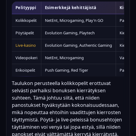
Pelityyppi
Esimerkkejä kehittäjistä
Kierrät
Kolikkopelit
NetEnt, Microgaming, Play’n GO
Panokset
Pöytäpelit
Evolution Gaming, Playtech
Kierrätys
Live-kasino
Evolution Gaming, Authentic Gaming
Kierrätys
Videopokeri
NetEnt, Microgaming
Vaihtelee
Erikoispelit
Push Gaming, Red Tiger
Panokset
Taulukon perusteella kolikkopelit erottuvat
selvästi parhaiksi bonuksen kierrätyksen
suhteen. Tämä johtuu siitä, että niiden
panostukset hyväksytään kokonaisuudessaan,
mikä nopeuttaa ehtoihin vaadittujen kierrosten
täyttymistä. Pöytä- ja live-peleissä bonusehtojen
täyttäminen voi venyä tai jopa estyä, sillä niiden
panokset eivät välttämättä kerrytä kierrätystä,