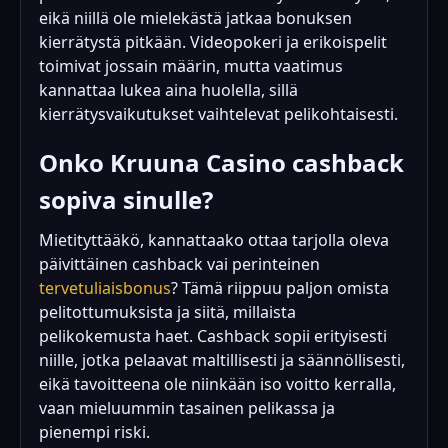
eikä niillä ole mielekästä jatkaa bonuksen
kierrätystä pitkään. Videopokeri ja erikoispelit
toimivat jossain määrin, mutta vaatimus
kannattaa lukea aina huolella, sillä
kierrätysvaikutukset vaihtelevat pelikohtaisesti.
Onko Kruuna Casino cashback
sopiva sinulle?
Mietityttääkö, kannattaako ottaa tarjolla oleva
päivittäinen cashback vai perinteinen
tervetuliaisbonus
? Tämä riippuu paljon omista
pelitottumuksista ja siitä, millaista
pelikokemusta haet. Cashback sopii erityisesti
niille, jotka pelaavat maltillisesti ja säännöllisesti,
eikä tavoitteena ole niinkään iso voitto kerralla,
vaan mieluummin tasainen pelikassa ja
pienempi riski.