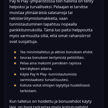
Pay N Play -ympäristössä tilin hallinta on tehty
helpoksi ja turvalliseksi. Pelaajan ei tarvitse
muistaa ylimääräisiä salasanoja tai
rekisteröitymislomakkeita, vaan
tunnistautuminen tapahtuu nopealla
pankkitunnuksilla. Tämä luo paitsi helppoutta
myös varmuutta siitä, että omat rahansiirrot
ovat suojattuja.
Tee minimitalletus ja aktivoi bonuksen ehdot.
Seuraa bonuksen kertymistä pelitililtäsi.
Pelaa aina maksimi panoksen rajoissa
kierrätyksen aikana.
Käytä Pay N Play -tunnistautumista
varmistaaksesi turvallisuutesi.
Kotiuta voitot ehtojen täytyttyä huolellisesti
tarkistaen.
Kun talletus on hoidettu ja bonusehdot käyty
läpi, on hyvä tarkastaa myös kotiutusehdot.