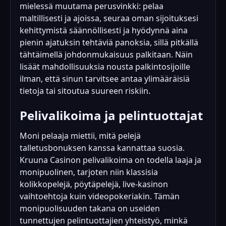
mielessä muutama perusvinkki: pelaa
maltillisesti ja ajoissa, seuraa oman sijoituksesi
kehittymistä säännöllisesti ja hyödynnä aina
pienin ajatuksin tehtäviä panoksia, sillä pitkällä
tähtäimellä johdonmukaisuus palkitaan. Näin
lisäät mahdollisuuksia nousta palkintosijoille
ilman, että sinun tarvitsee antaa ylimääräisiä
tietoja tai sitoutua suureen riskiin.
Pelivalikoima ja pelintuottajat
Moni pelaaja miettii, mitä pelejä
talletusbonuksen kanssa kannattaa suosia.
Kruuna Casinon pelivalikoima on todella laaja ja
monipuolinen, tarjoten niin klassisia
kolikkopelejä, pöytäpelejä, live-kasinon
vaihtoehtoja kuin videopokeriakin. Tämän
monipuolisuuden takana on useiden
tunnettujen pelintuottajien yhteistyö, minkä