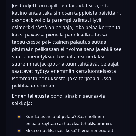
Jos budjetti on rajallinen tai pidät siitä, että
kasino antaa takaisin osan tappioista päivittäin,
cashback voi olla parempi valinta. Hyvä
esimerkki tästä on pelaaja, joka pelaa kerran tai
kaksi päivässä pienellä panoksella – tässä
tapauksessa päivittäinen palautus auttaa
pitämään pelikassan elinvoimaisena ja ehkäisee
suuria menetyksiä. Toisaalta esimerkiksi
suuremmat jackpot-hakuun tähtäävät pelaajat
saattavat hyötyä enemmän kertaluonteisesta
isommasta bonuksesta, joka tarjoaa alussa
pelitilaa enemmän.
Ennen talletusta pohdi ainakin seuraavia
seikkoja:
Kuinka usein aiot pelata? Säännöllinen
pelaaja käyttää cashbackia tehokkaammin.
Mikä on pelikassasi koko? Pienempi budjetti