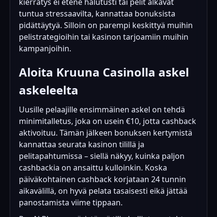
kierrätys ei etene halutusti tai pelit alkavat
tuntua stressaavilta, kannattaa bonuksista
pidättäytyä. Silloin on parempi keskittyä muihin
pelistrategioihin tai kasinon tarjoamiin muihin
kampanjoihin.
Aloita Kruuna Casinolla askel
askeleelta
Uusille pelaajille ensimmäinen askel on tehdä
minimitalletus, joka on usein €10, jotta cashback
aktivoituu. Tämän jälkeen bonuksen kertymistä
kannattaa seurata kasinon tilillä ja
pelitapahtumissa – siellä näkyy, kuinka paljon
cashbackia on ansaittu kulloinkin. Koska
päiväkohtainen cashback korjataan 24 tunnin
aikavälillä, on hyvä pelata tasaisesti eikä jättää
panostamista viime tippaan.