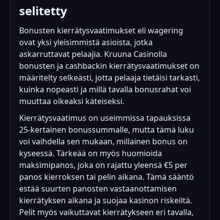
selitetty
Bonusten kierrätysvaatimukset eli wagering
ovat yksi yleisimmistä asioista, jotka
askarruttavat pelaajia. Kruuna Casinolla
bonusten ja cashbackin kierrätysvaatimukset on
määritelty selkeästi, jotta pelaaja tietäisi tarkasti,
kuinka nopeasti ja millä tavalla bonusrahat voi
muuttaa oikeaksi käteiseksi.
Kierrätysvaatimus on useimmissa tapauksissa
25-kertainen bonussummalle, mutta tämä luku
voi vaihdella sen mukaan, millainen bonus on
kyseessä. Tärkeää on myös huomioida
maksimipanos, joka on rajattu yleensä €5 per
panos kierroksen tai pelin aikana. Tämä sääntö
estää suurten panosten vastaanottamisen
kierrätyksen aikana ja suojaa kasinon riskeiltä.
Pelit myös vaikuttavat kierrätykseen eri tavalla,