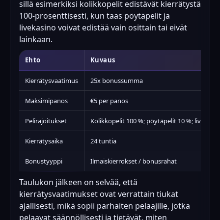
sillä esimerkiksi kolikkopelit edistävät kierrätystä
100-prosenttisesti, kun taas pöytäpelit ja
livekasino voivat edistää vain osittain tai eivät
lainkaan.
Ehto
Kuvaus
Kierrätysvaatimus
25x bonussumma
Maksimipanos
€5 per panos
Pelirajoitukset
Kolikkopelit 100 %; pöytäpelit 10 %; livepelit
Kierrätysaika
24 tuntia
Bonustyyppi
Ilmaiskierrokset / bonusrahat
Taulukon jälkeen on selvää, että
kierrätysvaatimukset ovat verrattain tiukat
ajallisesti, mikä sopii parhaiten pelaajille, jotka
pelaavat säännöllisesti ja tietävät, miten