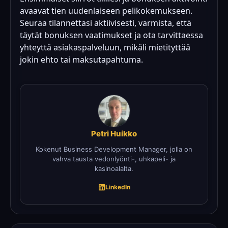
avaavat tien uudenlaiseen pelikokemukseen.
Seuraa tilannettasi aktiivisesti, varmista, että
täytät bonuksen vaatimukset ja ota tarvittaessa
yhteyttä asiakaspalveluun, mikäli mietityttää
jokin ehto tai maksutapahtuma.
Petri Huikko
Kokenut Business Development Manager, jolla on
vahva tausta vedonlyönti-, uhkapeli- ja
kasinoalalta.
LinkedIn