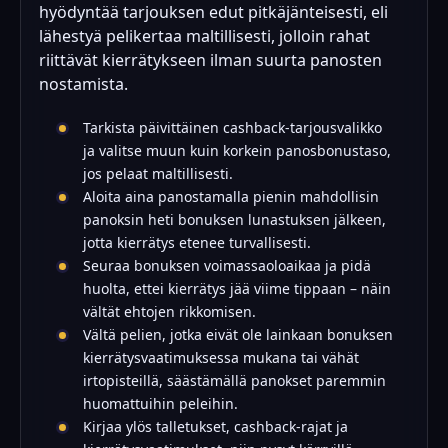
hyödyntää tarjouksen edut pitkäjänteisesti, eli
lähestyä pelikertaa maltillisesti, jolloin rahat
riittävät kierrätykseen ilman suurta panosten
nostamista.
Tarkista päivittäinen cashback-tarjousvalikko
ja valitse muun kuin korkein panosbonustaso,
jos pelaat maltillisesti.
Aloita aina panostamalla pienin mahdollisin
panoksin heti bonuksen lunastuksen jälkeen,
jotta kierrätys etenee turvallisesti.
Seuraa bonuksen voimassaoloaikaa ja pidä
huolta, ettei kierrätys jää viime tippaan – näin
vältät ehtojen rikkomisen.
Vältä pelien, jotka eivät ole lainkaan bonuksen
kierrätysvaatimuksessa mukana tai vähät
irtopisteillä, säästämällä panokset paremmin
huomattuihin peleihin.
Kirjaa ylös talletukset, cashback-rajat ja