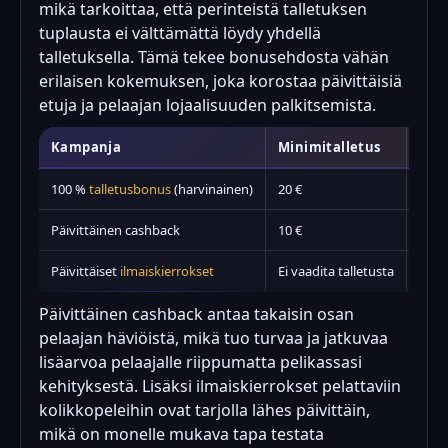
mikä tarkoittaa, että perinteistä talletuksen
tuplausta ei välttämättä löydy yhdellä
talletuksella. Tämä tekee bonusehdosta vähän
erilaisen kokemuksen, joka korostaa päivittäisiä
etuja ja pelaajan lojaalisuuden palkitsemista.
Kampanja
Minimitalletus
Kie
100 %
talletusbonus
(harvinainen)
20 €
30x
Päivittäinen cashback
10 €
5x c
Päivittäiset
ilmaiskierrokset
Ei vaadita talletusta
20x 
Päivittäinen cashback antaa takaisin osan
pelaajan häviöistä, mikä tuo turvaa ja jatkuvaa
lisäarvoa pelaajalle riippumatta pelikassasi
kehityksestä. Lisäksi ilmaiskierrokset pelattaviin
kolikkopeleihin ovat tarjolla lähes päivittäin,
mikä on monelle mukava tapa testata