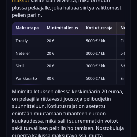
maksut
käsitellään viiveettä, mikä on suuri
plussa pelaajalle, joka haluaa siirtyä välittömästi
pelien pariin.
Maksutapa
Minimitalletus
Kotiutusraja
Nostok
Trustly
20 €
5000 € / kk
Ei
Neteller
20 €
3000 € / kk
5 € per
n
Skrill
20 €
3000 € / kk
5 € per n
Pankkisiirto
30 €
5000 € / kk
Ei
Minimitalletuksen ollessa keskimäärin 20 euroa,
on pelaajilla riittävästi joustoja pelibudjetin
suunnitteluun. Kotiutusrajat on asetettu
enintään muutamaan tuhanteen euroon
kuukaudessa, mikä sallii suuremmatkin voitot
sekä turvallisen pelitilin hoitamisen. Nostokuluja
ei peritä kaikissa maksutavoissa, mutta