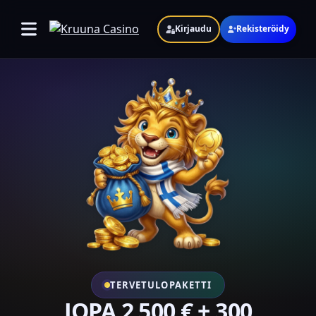
Kirjaudu
Rekisteröidy
Valikko
Pelit
Kirjaudu
Rekisteröinti
Sovellus
Kotiutus
Bonukset
TERVETULOPAKETTI
JOPA 2 500 € + 300