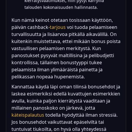
kierrätysvaatimukset, niin pysyt kärryillä
talouden kokonaisuuden hallinnasta.
Kun nämä keinot otetaan tosissaan käyttöön,
päivän cashback-
tarjous
voi tuoda pelaamiseen
turvallisuutta ja lisäarvoa pitkällä aikavälillä. On
kuitenkin muistettava, ettei mikään bonus poista
vastuullisen pelaamisen merkitystä. Kun
panostukset pysyvät maltillisina ja pelibudjetti
kontrollissa, tällainen bonustyyppi tukee
pelaamista ilman ylimääräistä painetta ja
pelikassan nopeaa hupenemista.
Kannattaa käydä läpi oman tilinsä bonusehdot ja
laskea esimerkiksi edellä kuvattujen esimerkkien
avulla, kuinka paljon kierrätystä vaaditaan ja
millainen panoskoko on järkevä, jotta
käteispalautus
todella hyödyttää ilman stressiä.
Jos bonusehdot vaikuttavat epäselviltä tai
tuntuivat tiukoilta, on hyvä olla yhteydessä