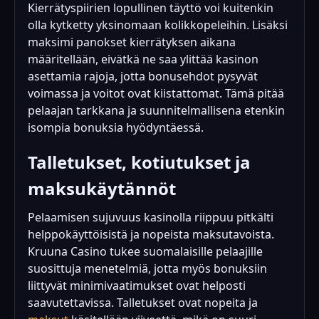
Kierrätyspiirien lopullinen täyttö voi kuitenkin
olla kytketty yksinomaan kolikkopeleihin. Lisäksi
maksimi panokset kierrätyksen aikana
määritellään, eivätkä ne saa ylittää kasinon
asettamia rajoja, jotta bonusehdot pysyvät
voimassa ja voitot ovat kiistattomat. Tämä pitää
pelaajan tarkkana ja suunnitelmallisena etenkin
isompia bonuksia hyödyntäessä.
Talletukset, kotiutukset ja
maksukäytännöt
Pelaamisen sujuvuus kasinolla riippuu pitkälti
helppokäyttöisistä ja nopeista maksutavoista.
Kruuna Casino tukee suomalaisille pelaajille
suosittuja menetelmiä, jotta myös bonuksiin
liittyvät minimivaatimukset ovat helposti
saavutettavissa. Talletukset ovat nopeita ja