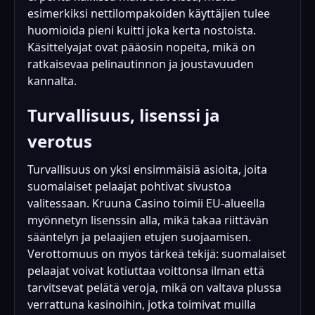
esimerkiksi nettilompakoiden käyttäjien tulee
huomioida pieni kuitti joka kerta nostoista.
Käsittelyajat ovat pääosin nopeita, mikä on
ratkaisevaa pelinautinnon ja joustavuuden
kannalta.
Turvallisuus, lisenssi ja
verotus
Turvallisuus on yksi ensimmäisiä asioita, joita
suomalaiset pelaajat pohtivat sivustoa
valitessaan. Kruuna Casino toimii EU-alueella
myönnetyn lisenssin alla, mikä takaa riittävän
sääntelyn ja pelaajien etujen suojaamisen.
Verottomuus on myös tärkeä tekijä: suomalaiset
pelaajat voivat kotiuttaa voittonsa ilman että
tarvitsevat pelätä veroja, mikä on valtava plussa
verrattuna kasinoihin, jotka toimivat muilla