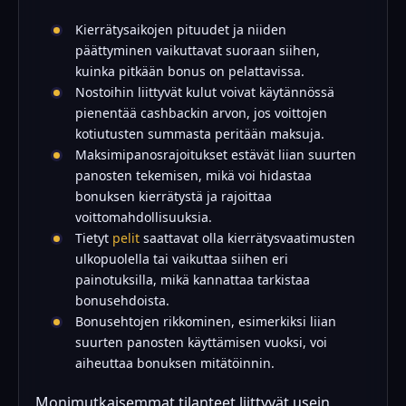
Kierrätysaikojen pituudet ja niiden
päättyminen vaikuttavat suoraan siihen,
kuinka pitkään bonus on pelattavissa.
Nostoihin liittyvät kulut voivat käytännössä
pienentää cashbackin arvon, jos voittojen
kotiutusten summasta peritään maksuja.
Maksimipanosrajoitukset estävät liian suurten
panosten tekemisen, mikä voi hidastaa
bonuksen kierrätystä ja rajoittaa
voittomahdollisuuksia.
Tietyt
pelit
saattavat olla kierrätysvaatimusten
ulkopuolella tai vaikuttaa siihen eri
painotuksilla, mikä kannattaa tarkistaa
bonusehdoista.
Bonusehtojen rikkominen, esimerkiksi liian
suurten panosten käyttämisen vuoksi, voi
aiheuttaa bonuksen mitätöinnin.
Monimutkaisemmat tilanteet liittyvät usein