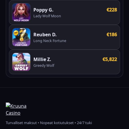
Poppy G.
€228
Lady Wolf Moon
Reuben D.
€186
Long Neck Fortune
Millie Z.
€5,822
Greedy Wolf
Turvalliset maksut • Nopeat kotiutukset • 24/7 tuki
Suomi