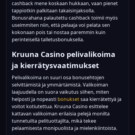
cashback mene koskaan hukkaan, vaan pienet
tappiotkin palkitaan takaisinjaksolla.
Bonusrahana palautettu cashback toimii myös
useimmiten niin, että pelaaja voi pelata sen
kokonaan pois tai nostaa paremmin kuin
perinteisellä talletusbonuksella.
Kruuna Casino pelivalikoima
ja kierrätysvaatimukset
Pelivalikoima on suuri osa bonusehtojen
selvittämistä ja ymmärtämistä. Valikoiman
laajuudella on suora vaikutus siihen, miten
helposti ja nopeasti
bonukset
saa kierrätettyä ja
voitot kotiutettua. Kruuna Casino esittelee
kattavan valikoiman erilaisia pelejä monilta
tunnetuilta pelituottajilta, mikä tekee
pelaamisesta monipuolista ja mielenkiintoista.