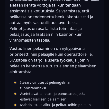
aletaan kerätä voittoja tai kun tehdään
ensimmäisiä kotiutuksia. Se varmistaa, että
pelikassa on todennettu henkilökohtaisesti ja
auttaa myös vastuullisuustavoitteissa.
Pelinohjaus on osa laillista toimintaa, ja
pelaajasuojaa lisätään niin kasinon kuin
viranomaisten tasolla.
Vastuullinen pelaaminen on nykypäivänä
prioriteetti niin pelaajille kuin operaattoreille.
Sivustolla on tarjolla useita työkaluja, joihin
pelaajan kannattaa tutustua ennen pelaamisen
aloittamista:
Itsearviointitestit peliongelman
tunnistamiseksi.
Asetettavat talletus- ja panostasot, jotka
estävät liiallisen pelaamisen.
Mahdollisuus aika- ja pelitaukoihin pelitilin