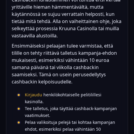
yrittäville hieman hämmentävältä, mutta
käytännössä se sujuu verrattain helposti, kun
tietää mitä tehdä. Alla on vaiheittainen ohje, joka
selkeyttää prosessia Kruuna Casinolla tai muilla
vastaavilla alustoilla.
Ensimmäiseksi pelaajan tulee varmistaa, että
tilille on tehty riittävä talletus kampanja-ehdon
mukaisesti, esimerkiksi vähintään 10 euroa
samana päivänä tai viikolla cashbackin
saamiseksi. Tämä on usein perusedellytys
cashbackin kelpoisuudelle.
Kirjaudu
henkilökohtaiselle pelitilillesi
kasinolla.
Tee talletus, joka täyttää cashback-kampanjan
vaatimukset.
Pelaa valikoituja pelejä tai kohtaa kampanjan
ehdot, esimerkiksi pelaa vähintään 50