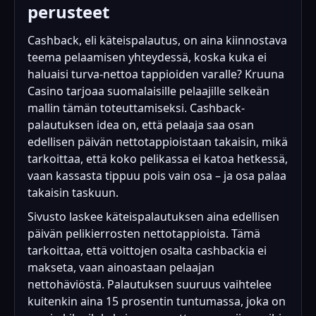
perusteet
Cashback, eli käteispalautus, on aina kiinnostava
teema pelaamisen yhteydessä, koska kuka ei
haluaisi turva-nettoa tappioiden varalle? Kruuna
Casino tarjoaa suomalaisille pelaajille selkeän
mallin tämän toteuttamiseksi. Cashback-
palautuksen idea on, että pelaaja saa osan
edellisen päivän nettotappioistaan takaisin, mikä
tarkoittaa, että koko pelikassa ei katoa hetkessä,
vaan kassasta tippuu pois vain osa – ja osa palaa
takaisin taskuun.
Sivusto laskee käteispalautuksen aina edellisen
päivän pelikierrosten nettotappioista. Tämä
tarkoittaa, että voittojen osalta cashbackia ei
makseta, vaan ainoastaan pelaajan
nettohäviöstä. Palautuksen suuruus vaihtelee
kuitenkin aina 15 prosentin tuntumassa, joka on