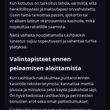
Kun kotiutus on tarkoitus tehdä, varmista, että
henkilöllisyytesi ja maksutapasi on vahvistettu.
Usein tämä tarkoittaa passin, ajokortin tai
virallisen laskun skannaamista kasinolle, mikä
nopeuttaa rahatilille saamista.
Näitä vaiheita noudattamalla cashbackin
lunastus sujuu sopeutuvasti ja vähentää turhia
yllätyksiä.
Valintapisteet ennen
pelaamisen aloittamista
Kun cashback-näkökulmaa puntaroi ennen
kasinolle rekisteröitymistä, kannattaa miettiä
plussia ja miinuksia sekä käydä pääkohdat läpi.
On hyvä tiedostaa cashbackin ja perinteisten
bonusten erot sekä omat pelitottumukset.
Cashbackin etuja on sen vakaus: pelaaja saa