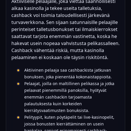
Aktiiviselle pelaajalle, joka viettää säännöllisesti
aikaa kasinolla ja tekee useita talletuksia,
cashback voi toimia taloudellisesti järkevänä
turvaverkkona. Sen sijaan satunnaisille pelaajille
perinteiset talletusbonukset tai ilmaiskierrokset
saattavat tarjota enemmän vastinetta, koska he
hakevat usein nopeaa vahvistusta pelikassalleen.
Cashback vähentää riskiä, mutta kasinolla
pelaaminen ei koskaan ole täysin riskitöntä.
Aktiivinen pelaaja saa cashbackista jatkuvan
bonuksen, joka pienentää kokonaistappioita.
Pelaajat, joilla on maltillinen pelikassa ja jotka
pelaavat pienemmillä panoksilla, hyötyvät
enemmän cashbackin tarjoamasta
palautuksesta kuin korkeiden
kierrätysvaatimusten bonuksista.
Pelityypit, kuten pöytäpelit tai live-kasinopelit,
joissa bonusten kierrättäminen on usein
hankalaa, sopivat erinomaisesti cashback-