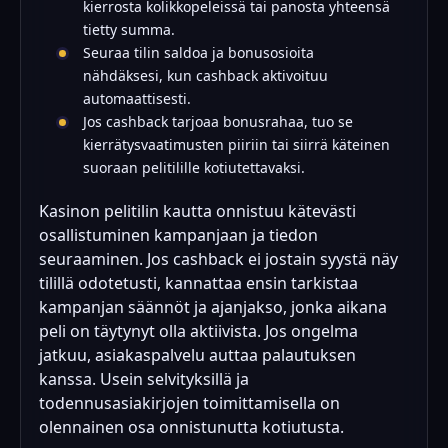
kierrosta kolikkopeleissä tai panosta yhteensä
tietty summa.
Seuraa tilin saldoa ja bonusosioita
nähdäksesi, kun cashback aktivoituu
automaattisesti.
Jos cashback tarjoaa bonusrahaa, tuo se
kierrätysvaatimusten piiriin tai siirrä käteinen
suoraan pelitilille kotiutettavaksi.
Kasinon pelitilin kautta onnistuu kätevästi
osallistuminen kampanjaan ja tiedon
seuraaminen. Jos cashback ei jostain syystä näy
tilillä odotetusti, kannattaa ensin tarkistaa
kampanjan säännöt ja ajanjakso, jonka aikana
peli on täytynyt olla aktiivista. Jos ongelma
jatkuu, asiakaspalvelu auttaa palautuksen
kanssa. Usein selvityksillä ja
todennusasiakirjojen toimittamisella on
olennainen osa onnistunutta kotiutusta.