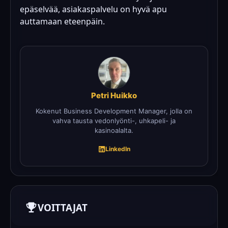
epäselvää, asiakaspalvelu on hyvä apu
auttamaan eteenpäin.
Petri Huikko
Kokenut Business Development Manager, jolla on
vahva tausta vedonlyönti-, uhkapeli- ja
kasinoalalta.
LinkedIn
VOITTAJAT