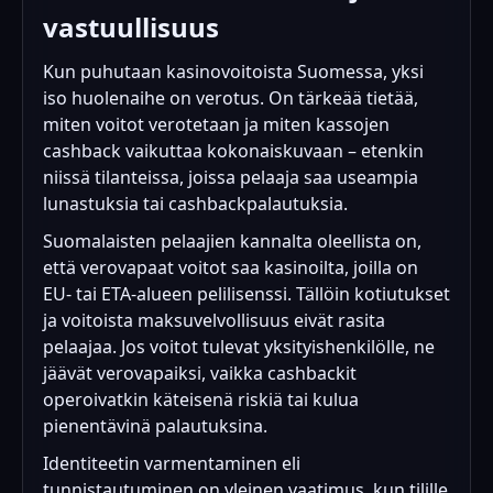
vastuullisuus
Kun puhutaan kasinovoitoista Suomessa, yksi
iso huolenaihe on verotus. On tärkeää tietää,
miten voitot verotetaan ja miten kassojen
cashback vaikuttaa kokonaiskuvaan – etenkin
niissä tilanteissa, joissa pelaaja saa useampia
lunastuksia tai cashbackpalautuksia.
Suomalaisten pelaajien kannalta oleellista on,
että verovapaat voitot saa kasinoilta, joilla on
EU- tai ETA-alueen pelilisenssi. Tällöin kotiutukset
ja voitoista maksuvelvollisuus eivät rasita
pelaajaa. Jos voitot tulevat yksityishenkilölle, ne
jäävät verovapaiksi, vaikka cashbackit
operoivatkin käteisenä riskiä tai kulua
pienentävinä palautuksina.
Identiteetin varmentaminen eli
tunnistautuminen on yleinen vaatimus, kun tilille