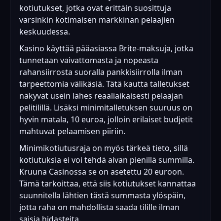
kotiutukset, jotka ovat erittäin suosittuja
varsinkin kotimaisen markkinan pelaajien
keskuudessa.
Kasino käyttää pääasiassa Brite-maksuja, jotka
tunnetaan vaivattomasta ja nopeasta
rahansiirrosta suoralla pankkisiirrolla ilman
tarpeettomia välikäsiä. Tätä kautta talletukset
näkyvät usein lähes reaaliaikaisesti pelaajan
pelitilillä. Lisäksi minimitalletuksen suuruus on
hyvin matala, 10 euroa, jolloin erilaiset budjetit
mahtuvat pelaamisen piiriin.
Minimikotiutusraja on myös tärkeä tieto, sillä
kotiutuksia ei voi tehdä aivan pienillä summilla.
Kruuna Casinossa se on asetettu 20 euroon.
Tämä tarkoittaa, että siis kotiutukset kannattaa
suunnitella lähtien tästä summasta ylöspäin,
jotta raha on mahdollista saada tilille ilman
saisia hidasteita.