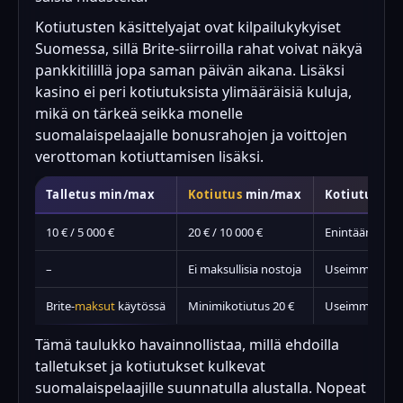
Kotiutusten käsittelyajat ovat kilpailukykyiset
Suomessa, sillä Brite-siirroilla rahat voivat näkyä
pankkitilillä jopa saman päivän aikana. Lisäksi
kasino ei peri kotiutuksista ylimääräisiä kuluja,
mikä on tärkeä seikka monelle
suomalaispelaajalle bonusrahojen ja voittojen
verottoman kotiuttamisen lisäksi.
Talletus min/max
Kotiutus
min/max
Kotiutusaik
10 € / 5 000 €
20 € / 10 000 €
Enintään 24 tun
–
Ei maksullisia nostoja
Useimmiten s
Brite-
maksut
käytössä
Minimikotiutus 20 €
Useimmat nost
Tämä taulukko havainnollistaa, millä ehdoilla
talletukset ja kotiutukset kulkevat
suomalaispelaajille suunnatulla alustalla. Nopeat