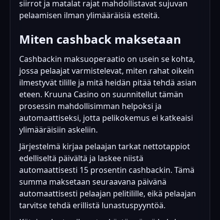
siirrot ja matalat rajat mahdollistavat sujuvan
pelaamisen ilman ylimääräisiä esteitä.
Miten cashback maksetaan
Cashbackin maksuoperaatio on usein se kohta,
jossa pelaajat varmistelevat, miten rahat oikein
ilmestyvät tilille ja mitä heidän pitää tehdä asian
eteen. Kruuna Casino on suunnitellut tämän
prosessin mahdollisimman helpoksi ja
automaattiseksi, jotta pelikokemus ei katkeaisi
ylimääräisiin askeliin.
Järjestelmä kirjaa pelaajan tarkat nettotappiot
edelliseltä päivältä ja laskee niistä
automaattisesti 15 prosentin cashbackin. Tämä
summa maksetaan seuraavana päivänä
automaattisesti pelaajan pelitilille, eikä pelaajan
tarvitse tehdä erillistä lunastuspyyntöä.