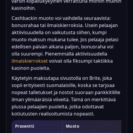
varsin kilpailukykyinen verrattuna moniin muihin
kasinoihin.
Cashbackin muoto voi vaihdella seuraavista:
bonusrahaa tai ilmaiskierroksia. Usein pelaajan
aktiivisuudella on vaikutusta siihen, kumpi
muoto maksun mukana tulee. Jos pelaaja pelasi
edellisen päivän aikana paljon, bonusraha voi
olla suurempi. Pienemmällä aktiivisuudella
ilmaiskierrokset
voivat olla fiksumpi taktiikka
kasinon puolelta.
Käytetyin maksutapa sivustolla on Brite, joka
sopii erityisesti suomalaisille, koska se tarjoaa
nopeat talletukset ja nostot suoraan pankkitilille
ilman ylimääräisiä viiveitä. Tämä on merkittävä
plussa pelaajien puolelta, jotka odottavat
kotiutusten realisoitumista nopeasti.
Prosentti
Muoto