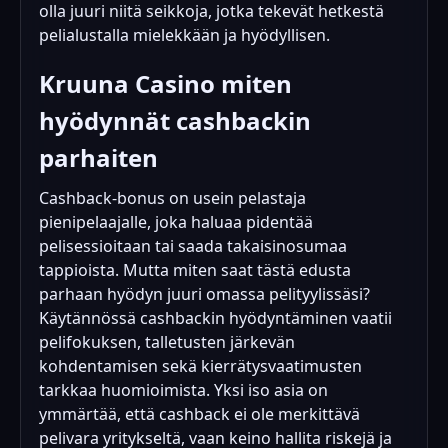
olla juuri niitä seikkoja, jotka tekevät hetkestä
pelialustalla mielekkään ja hyödyllisen.
Kruuna Casino miten
hyödynnät cashbackin
parhaiten
Cashback-bonus on usein pelastaja
pienipelaajalle, joka haluaa pidentää
pelisessioitaan tai saada takaisinosumaa
tappioista. Mutta miten saat tästä edusta
parhaan hyödyn juuri omassa pelityylissäsi?
Käytännössä cashbackin hyödyntäminen vaatii
pelifokuksen, talletusten järkevän
kohdentamisen sekä kierrätysvaatimusten
tarkkaa huomioimista. Yksi iso asia on
ymmärtää, että cashback ei ole merkittävä
pelivara yritykseltä, vaan keino hallita riskejä ja