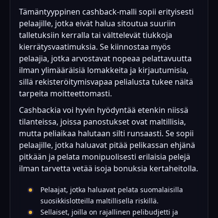
Tämäntyyppinen cashback-malli sopii erityisesti
pelaajille, jotka eivät halua sitoutua suuriin
talletuksiin kerralla tai välttelevät tiukkoja
kierrätysvaatimuksia. Se kiinnostaa myös
pelaajia, jotka arvostavat nopeaa pelattavuutta
ilman ylimääräisiä lomakkeita ja kirjautumisia,
sillä rekisteröitymisvapaa pelialusta tukee näitä
tarpeita moitteettomasti.
Cashbackia voi hyvin hyödyntää etenkin niissä
tilanteissa, joissa panostukset ovat maltillisia,
mutta peliaikaa halutaan silti runsaasti. Se sopii
pelaajille, jotka haluavat pitää pelikassan ehjänä
pitkään ja pelata monipuolisesti erilaisia pelejä
ilman tarvetta vetää isoja bonuksia kertaheitolla.
Pelaajat, jotka haluavat pelata suomalaisilla
suosikkislotteilla maltillisella riskillä.
Sellaiset, joilla on rajallinen pelibudjetti ja