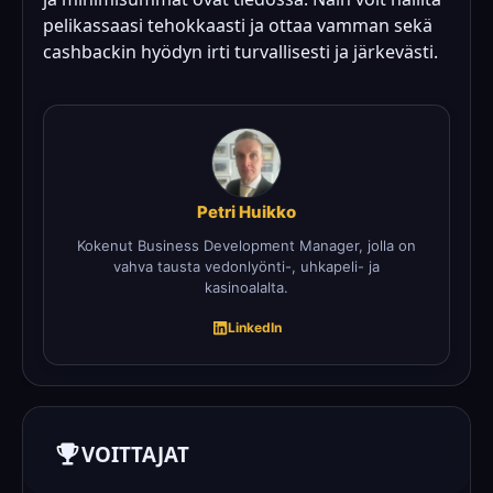
pelikassaasi tehokkaasti ja ottaa vamman sekä
cashbackin hyödyn irti turvallisesti ja järkevästi.
Petri Huikko
Kokenut Business Development Manager, jolla on
vahva tausta vedonlyönti-, uhkapeli- ja
kasinoalalta.
LinkedIn
VOITTAJAT