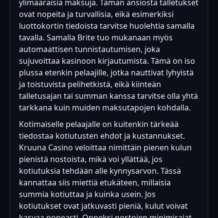
ylimääräisiä maksuja. Tämän ansiosta talletukset
ovat nopeita ja turvallisia, eikä esimerkiksi
luottokortin tiedoista tarvitse huolehtia samalla
tavalla. Samalla Brite tuo mukanaan myös
automaattisen tunnistautumisen, joka
sujuvoittaa kasinoon kirjautumista. Tämä on iso
plussa etenkin pelaajille, jotka nauttivat lyhyistä
ja toistuvista pelihetkistä, eikä kiinteän
talletusajan tai summan kanssa tarvitse olla yhtä
tarkkana kuin muiden maksutapojen kohdalla.
Kotimaiselle pelaajalle on kuitenkin tärkeää
tiedostaa kotiutusten ehdot ja kustannukset.
Kruuna Casino veloittaa nimittäin pienen kulun
pienistä nostoista, mikä voi yllättää, jos
kotiutuksia tehdään alle kynnysarvon. Tässä
kannattaa siis miettiä etukäteen, millaisia
summia kotiuttaa ja kuinka usein. Jos
kotiutukset ovat jatkuvasti pieniä, kulut voivat
kasvaa nopeasti. Onneksi nostojen minimirajat