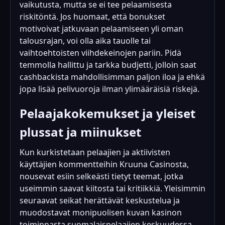
vaikutusta, mutta se ei tee pelaamisesta
riskitöntä. Jos huomaat, että bonukset
motivoivat jatkuvaan pelaamiseen yli oman
talousrajan, voi olla aika tauolle tai
vaihtoehtoisten viihdekeinojen pariin. Pidä
temmolla hallittu ja tarkka budjetti, jolloin saat
cashbackista mahdollisimman paljon iloa ja ehkä
jopa lisää pelivuoroja ilman ylimääräisiä riskejä.
Pelaajakokemukset ja yleiset
plussat ja miinukset
Kun kurkistetaan pelaajien ja aktiivisten
käyttäjien kommentteihin Kruuna Casinosta,
nousevat esiin selkeästi tietyt teemat, jotka
useimmin saavat kiitosta tai kritiikkiä. Yleisimmin
seuraavat seikat herättävät keskustelua ja
muodostavat monipuolisen kuvan kasinon
toiminnasta suomalaispelaajien keskuudessa.