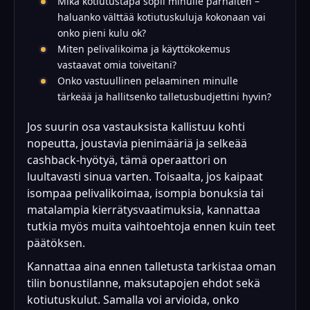
Mikä kotiutustapa sopii minulle parhaiten –
haluanko välttää kotiutuskuluja kokonaan vai
onko pieni kulu ok?
Miten pelivalikoima ja käyttökokemus
vastaavat omia toiveitani?
Onko vastuullinen pelaaminen minulle
tärkeää ja hallitsenko talletusbudjettini hyvin?
Jos suurin osa vastauksista kallistuu kohti
nopeutta, joustavia pienimääriä ja selkeää
cashback-hyötyä, tämä operaattori on
luultavasti sinua varten. Toisaalta, jos kaipaat
isompaa pelivalikoimaa, isompia bonuksia tai
matalampia kierrätysvaatimuksia, kannattaa
tutkia myös muita vaihtoehtoja ennen kuin teet
päätöksen.
Kannattaa aina ennen talletusta tarkistaa oman
tilin bonustilanne, maksutapojen ehdot sekä
kotiutuskulut. Samalla voi arvioida, onko