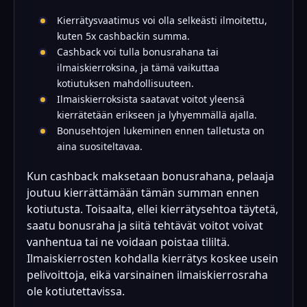
Kierrätysvaatimus voi olla selkeästi ilmoitettu,
kuten 5x cashbackin summa.
Cashback voi tulla bonusrahana tai
ilmaiskierroksina, ja tämä vaikuttaa
kotiutuksen mahdollisuuteen.
Ilmaiskierroksista saatavat voitot yleensä
kierrätetään erikseen ja lyhyemmällä ajalla.
Bonusehtojen lukeminen ennen talletusta on
aina suositeltavaa.
Kun cashback maksetaan bonusrahana, pelaaja
joutuu kierrättämään tämän summan ennen
kotiutusta. Toisaalta, ellei kierrätysehtoa täytetä,
saatu bonusraha ja siitä tehtävät voitot voivat
vanhentua tai ne voidaan poistaa tililtä.
Ilmaiskierrosten kohdalla kierrätys koskee usein
pelivoittoja, eikä varsinainen ilmaiskierrosraha
ole kotiutettavissa.