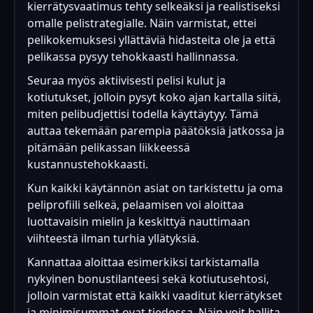
kierrätysvaatimus tehty selkeäksi ja realistiseksi
omalle pelistrategialle. Näin varmistat, ettei
pelikokemuksesi yllättäviä hidasteita ole ja että
pelikassa pysyy tehokkaasti hallinnassa.
Seuraa myös aktiivisesti pelisi kulut ja
kotiutukset, jolloin pysyt koko ajan kartalla siitä,
miten pelibudjettisi todella käyttäytyy. Tämä
auttaa tekemään parempia päätöksiä jatkossa ja
pitämään pelikassan liikkeessä
kustannustehokkaasti.
Kun kaikki käytännön asiat on tarkistettu ja oma
peliprofiili selkeä, pelaamisen voi aloittaa
luottavaisin mielin ja keskittyä nauttimaan
viihteestä ilman turhia yllätyksiä.
Kannattaa aloittaa esimerkiksi tarkistamalla
nykyinen bonustilanteesi sekä kotiutusehtosi,
jolloin varmistat että kaikki vaaditut kierrätykset
ja minimisummat ovat tiedossa. Näin voit hallita