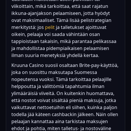
viikoittain, mikä tarkoittaa, että saat rajatun
ikkuna-ajanjakson pelaamiseen, jotta hyödyt
ovat maksimaaliset. Tämä lisää pelistrategian
merkitystä: jos
pelit
ja talletukset ajoittuvat
oikein, pelaaja voi saada vähintään osan
tappioistaan takaisin, mikä parantaa pelikassaa
ja mahdollistaa pidempiaikaisen pelaamisen
ilman suuria menetyksiä yhdellä kertaa.
Kruuna Casino suosii osaltaan Brite-pay-käyttöä,
joka on suosittu maksutapa Suomessa
nopeutensa vuoksi. Tämä tarkoittaa pelaajille
helppoutta ja välittömiä tapahtumia ilman
ylimääräisiä viiveitä. On kuitenkin huomattava,
että nostot voivat sisältää pieniä maksuja, jotka
vaikuttavat nettoetuihin eli siihen, kuinka paljon
todella jää käteen cashbackin jälkeen. Näin ollen
pelaajan kannattaa aina tarkistaa maksujen
ehdot ja pohtia, miten talletus- ja nostoväline