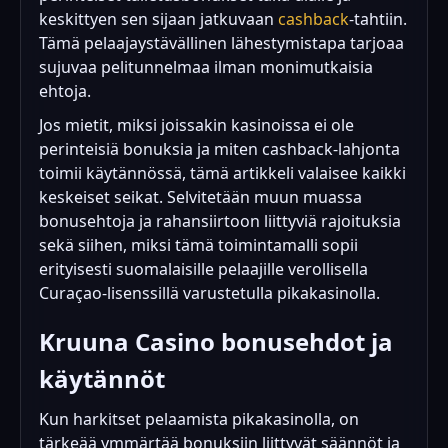
keskittyen sen sijaan jatkuvaan
cashback
-tahtiin.
Tämä pelaajaystävällinen lähestymistapa tarjoaa
sujuvaa pelitunnelmaa ilman monimutkaisia
ehtoja.
Jos mietit, miksi joissakin kasinoissa ei ole
perinteisiä bonuksia ja miten cashback-lahjonta
toimii käytännössä, tämä artikkeli valaisee kaikki
keskeiset seikat. Selvitetään muun muassa
bonusehtoja ja rahansiirtoon liittyviä rajoituksia
sekä siihen, miksi tämä toimintamalli sopii
erityisesti suomalaisille pelaajille verollisella
Curaçao-lisenssillä varustetulla pikakasinolla.
Kruuna Casino bonusehdot ja
käytännöt
Kun harkitset pelaamista pikakasinolla, on
tärkeää ymmärtää bonuksiin liittyvät säännöt ja