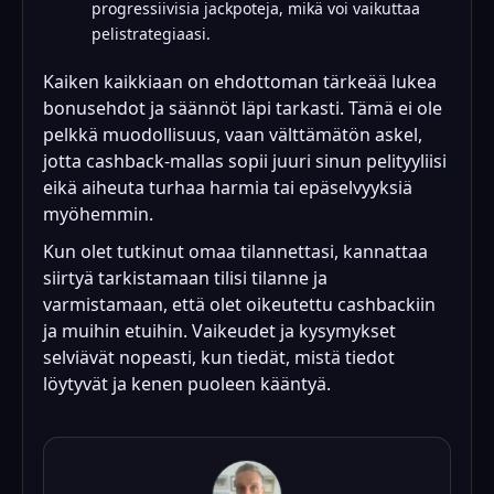
progressiivisia jackpoteja, mikä voi vaikuttaa
pelistrategiaasi.
Kaiken kaikkiaan on ehdottoman tärkeää lukea
bonusehdot ja säännöt läpi tarkasti. Tämä ei ole
pelkkä muodollisuus, vaan välttämätön askel,
jotta cashback-mallas sopii juuri sinun pelityyliisi
eikä aiheuta turhaa harmia tai epäselvyyksiä
myöhemmin.
Kun olet tutkinut omaa tilannettasi, kannattaa
siirtyä tarkistamaan tilisi tilanne ja
varmistamaan, että olet oikeutettu cashbackiin
ja muihin etuihin. Vaikeudet ja kysymykset
selviävät nopeasti, kun tiedät, mistä tiedot
löytyvät ja kenen puoleen kääntyä.