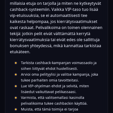
millaisia etuja on tarjolla ja miten ne kytkeytyvät
cashback-systeemiin. Vaikka VIP-taso tuo lisää
vip-etuisuuksia, se ei automaattisesti tee
kaikesta helpompaa, jos kierrätysvaatimukset
ovat raskaat. Pelivalikoima on toinen olennainen
tekijä: jotkin pelit eivät välttämättä kerrytä
kierrätysvaatimuksia tai eivät edes ole sallittuja
bonuksen yhteydessä, mikä kannattaa tarkistaa
etukäteen.
Tarkista cashback-kampanjan voimassaolo ja
siihen liittyvät ehdot huolellisesti.
Arvioi oma pelityylisi ja valitse kampanja, joka
tukee parhaiten omia tavoitteitasi.
Lue VIP-ohjelman ehdot ja selvitä, miten
lisäedut vaikuttavat pelikassaasi.
Varmista, että valitsemallasi kasinolla
pelivalikoima tukee cashbackin käyttöä.
Muista, että tämä toimija ei tarjoa