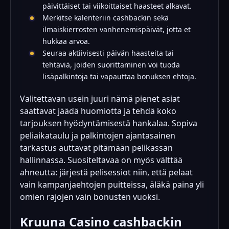
päivittäiset tai viikoittaiset haasteet alkavat.
Merkitse kalenteriin cashbackin sekä
ilmaiskierrosten vanhenemispäivät, jotta et
hukkaa arvoa.
Seuraa aktiivisesti päivän haasteita tai
tehtäviä, joiden suorittaminen voi tuoda
lisäpalkintoja tai vapauttaa bonuksen ehtoja.
Valitettavan usein juuri nämä pienet asiat
saattavat jäädä huomiotta ja tehdä koko
tarjouksen hyödyntämisestä hankalaa. Sopiva
peliaikataulu ja palkintojen ajantasainen
tarkastus auttavat pitämään pelikassan
hallinnassa. Suositeltavaa on myös välttää
ahneutta: järjestä pelisessiot niin, että pelaat
vain kampanjaehtojen puitteissa, äläkä paina yli
omien rajojen vain bonusten vuoksi.
Kruuna Casino cashbackin