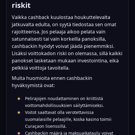
riskit
Vaikka cashback kuulostaa houkuttelevalta
jatkuvalta edulta, on syytä tiedostaa sen omat
rajoitteensa. Jos pelaaja aikoo pelata vain
satunnaisesti tai vain korkeilla panoksilla,
cashbackin hyödyt voivat jäädä pienemmiksi.
Lisäksi voittokadon riski on olemassa, sillä kaikki
panokset lasketaan mukaan investointina, eikä
pelkkiä voittoja tavoitella.
Muita huomioita ennen cashbackin
hyväksymistä ovat:
Pelirajojen noudattaminen on kriittistä
voittomahdollisuuksien säilyttämiseksi.
Voitot saattavat olla verotettavissa
suomalaisille pelaajille, koska kasino toimii
Curaçaon lisenssillä.
Cashbackin määrä ja maksuaikataulu voivat