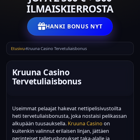
ILMAISKIERROSTA
HANKI BONUS NYT
Etusivu
›
Kruuna Casino Tervetuliaisbonus
Kruuna Casino
Tervetuliaisbonus
Useimmat pelaajat hakevat nettipelisivustoilta
heti tervetuliaisbonusta, joka nostaisi pelikassan
alkupään tuusauksella.
Kruuna Casino
on
kuitenkin valinnut erilaisen linjan, jättäen
perinteiset talletusbonukset taka-alalle ja