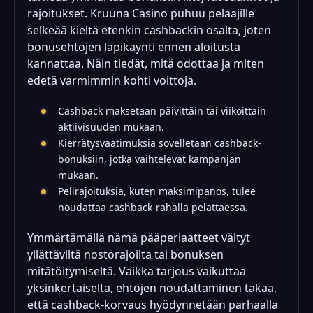
rajoitukset. Kruuna Casino puhuu pelaajille
selkeää kieltä etenkin cashbackin osalta, joten
bonusehtojen läpikäynti ennen aloitusta
kannattaa. Näin tiedät, mitä odottaa ja miten
edetä varmimmin kohti voittoja.
Cashback maksetaan päivittäin tai viikoittain
aktiivisuuden mukaan.
Kierrätysvaatimuksia sovelletaan cashback-
bonuksiin, jotka vaihtelevat kampanjan
mukaan.
Pelirajoituksia, kuten maksimipanos, tulee
noudattaa cashback-rahalla pelattaessa.
Ymmärtämällä nämä pääperiaatteet vältyt
yllättäviltä nostorajoilta tai bonuksen
mitätöitymiseltä. Vaikka tarjous vaikuttaa
yksinkertaiselta, ehtojen noudattaminen takaa,
että cashback-korvaus hyödynnetään parhaalla