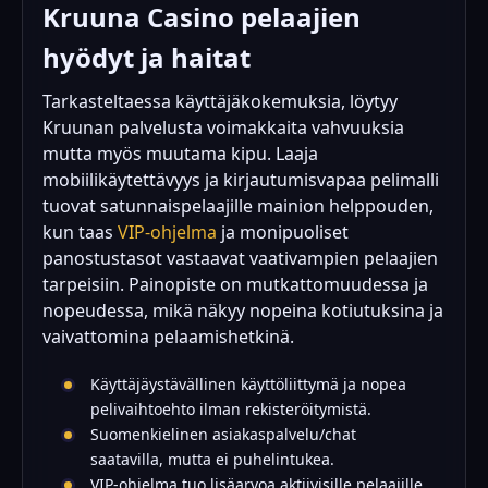
Kruuna Casino pelaajien
hyödyt ja haitat
Tarkasteltaessa käyttäjäkokemuksia, löytyy
Kruunan palvelusta voimakkaita vahvuuksia
mutta myös muutama kipu. Laaja
mobiilikäytettävyys ja kirjautumisvapaa pelimalli
tuovat satunnaispelaajille mainion helppouden,
kun taas
VIP-ohjelma
ja monipuoliset
panostustasot vastaavat vaativampien pelaajien
tarpeisiin. Painopiste on mutkattomuudessa ja
nopeudessa, mikä näkyy nopeina kotiutuksina ja
vaivattomina pelaamishetkinä.
Käyttäjäystävällinen käyttöliittymä ja nopea
pelivaihtoehto ilman rekisteröitymistä.
Suomenkielinen asiakaspalvelu/chat
saatavilla, mutta ei puhelintukea.
VIP-ohjelma tuo lisäarvoa aktiivisille pelaajille