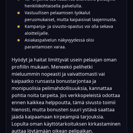
henkilökohtaisella palvelulla.
Vastuullisen pelaamisen työkalut
perusmukaiset, mutta kaipaisivat laajennusta.
Kampanja- ja sivusto-opastus voi olla sekava
aloittelijalle.
Asiakaspalvelun näkyvyydessä olisi
parantamisen varaa.
Hyödyt ja haitat limittyvät usein pelaajan oman
profiilin mukaan. Meneekö pelihetki
mieluummin nopeasti ja vaivattomasti vai
kaipaatko runsasta bonustarjontaa ja
monipuolisia pelimahdollisuuksia, kannattaa
pohtia noita tarpeita. Jos verkkopeleistä odottaa
ennen kaikkea helppoutta, tämä sivusto toimii
hienosti, mutta bonusten suuri ystävä saattaa
jäädä kaipaamaan kirpeämpiä tarjouksia.
Lopulta oman käyttötarkoituksen kirkastaminen
auttaa löytämään oikean pelipaikan.