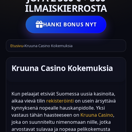
ILMAISKIERROSTA
HANKI BONUS NYT
Etusivu
›
Kruuna Casino Kokemuksia
Kruuna Casino Kokemuksia
Kun pelaajat etsivät Suomessa uusia kasinoita,
aikaa vievä tilin
rekisteröinti
on usein ärsyttävä
kynnyksenä nopealle hauskanpidolle. Yksi
vastaus tähän haasteeseen on
Kruuna Casino
,
joka on suunniteltu nimenomaan niille, jotka
arvostavat sulavaa ja nopeaa pelikokemusta