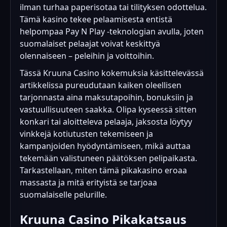
ilman turhaa paperisotaa tai tilityksen odottelua.
Tämä kasino tekee pelaamisesta entistä
helpompaa Pay N Play -teknologian avulla, joten
suomalaiset pelaajat voivat keskittyä
olennaiseen – peleihin ja voittoihin.
Tässä Kruuna Casino kokemuksia käsittelevässä
artikkelissa pureudutaan kaiken oleellisen
tarjonnasta aina maksutapoihin, bonuksiin ja
vastuullisuuteen saakka. Olipa kyseessä sitten
konkari tai aloitteleva pelaaja, jaksosta löytyy
vinkkejä kotiutusten tekemiseen ja
kampanjoiden hyödyntämiseen, mikä auttaa
tekemään valistuneen päätöksen pelipaikasta.
Tarkastellaan, miten tämä pikakasino eroaa
massasta ja mitä erityistä se tarjoaa
suomalaiselle pelurille.
Kruuna Casino Pikakatsaus