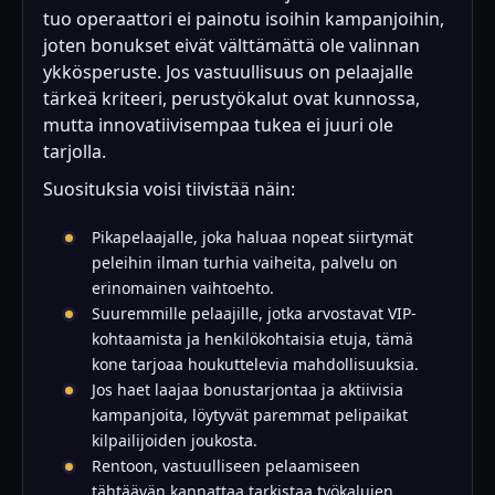
tuo operaattori ei painotu isoihin kampanjoihin,
joten bonukset eivät välttämättä ole valinnan
ykkösperuste. Jos vastuullisuus on pelaajalle
tärkeä kriteeri, perustyökalut ovat kunnossa,
mutta innovatiivisempaa tukea ei juuri ole
tarjolla.
Suosituksia voisi tiivistää näin:
Pikapelaajalle, joka haluaa nopeat siirtymät
peleihin ilman turhia vaiheita, palvelu on
erinomainen vaihtoehto.
Suuremmille pelaajille, jotka arvostavat VIP-
kohtaamista ja henkilökohtaisia etuja, tämä
kone tarjoaa houkuttelevia mahdollisuuksia.
Jos haet laajaa bonustarjontaa ja aktiivisia
kampanjoita, löytyvät paremmat pelipaikat
kilpailijoiden joukosta.
Rentoon, vastuulliseen pelaamiseen
tähtäävän kannattaa tarkistaa työkalujen