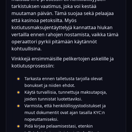
tarkistuksen vaatimus, joka voi kestää
muutaman päivän. Tämä suojaa sekä pelaajaa
että kasinoa petoksilta. Myös
kotiutusmaksujentäyttelyjä kannattaa hiukan
vertailla ennen rahojen nostamista, vaikka tämä
operaattori pyrkii pitämään käytännöt
kohtuullisina.
Vinkkejä ensimmäisille pelikertojen askelille ja
kotiutusprosessiin:
Tarkasta ennen talletusta tarjolla olevat
bonukset ja niiden ehdot.
Käytä turvallisia, tunnettuja maksutapoja,
joiden tunnistat luotettaviksi.
Varmista, että henkilöllisyystodistukset ja
muut dokumentit ovat ajan tasalla KYC:n
nopeuttamiseksi.
Pidä kirjaa pelaamisestasi, etenkin