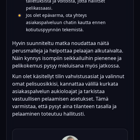
talletuksista ja voitoista, jotta hallitset
pelikassaasi.
Jos olet epävarma, ota yhteys
asiakaspalveluun chatin kautta ennen
kotiutuspyynnön tekemistä.
Hyvin suunniteltu matka noudattaa näitä
perusmalleja ja helpottaa pelaajan alkutaivalta.
Näin kynnys isompiin seikkailuihin pienenee ja
pelikokemus pysyy mieluisana myös jatkossa.
Kun olet käsitellyt tilin vahvistusasiat ja valinnut
omat pelisuosikkisi, kannattaa välillä kurkata
asiakaspalvelun aukioloajat ja tarkistaa
vastuullisen pelaamisen asetukset. Tämä
varmistaa, että pysyt aina tilanteen tasalla ja
pelaaminen toteutuu hallitusti.