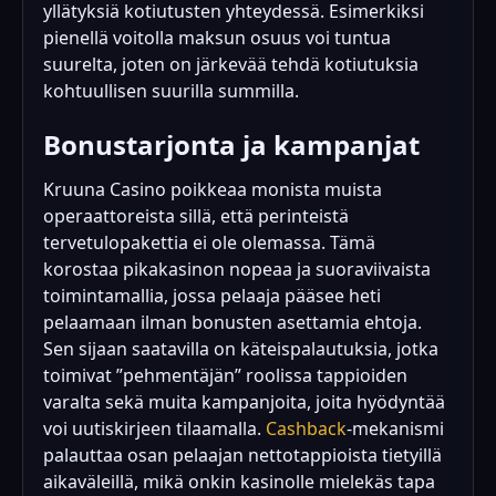
yllätyksiä kotiutusten yhteydessä. Esimerkiksi
pienellä voitolla maksun osuus voi tuntua
suurelta, joten on järkevää tehdä kotiutuksia
kohtuullisen suurilla summilla.
Bonustarjonta ja kampanjat
Kruuna Casino poikkeaa monista muista
operaattoreista sillä, että perinteistä
tervetulopakettia ei ole olemassa. Tämä
korostaa pikakasinon nopeaa ja suoraviivaista
toimintamallia, jossa pelaaja pääsee heti
pelaamaan ilman bonusten asettamia ehtoja.
Sen sijaan saatavilla on käteispalautuksia, jotka
toimivat ”pehmentäjän” roolissa tappioiden
varalta sekä muita kampanjoita, joita hyödyntää
voi uutiskirjeen tilaamalla.
Cashback
-mekanismi
palauttaa osan pelaajan nettotappioista tietyillä
aikaväleillä, mikä onkin kasinolle mielekäs tapa