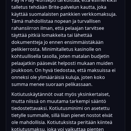
Pay N Play -konsepti tarkoittaa, että esimerkiksi
talletus tehdään Brite-palvelun kautta, joka
käyttää suomalaisten pankkien verkkomaksuja.
Tämä mahdollistaa nopean ja turvallisen
rahansiirron ilman, että pelaajan tarvitsee
täyttää pitkiä lomakkeita tai lähettää
dokumentteja jo ennen ensimmäistäkään
pelikierrosta. Minimitalletus kasinolle on
kohtuullisella tasolla, joten matalan budjetin
pelaajatkin pääsevät helposti mukaan muiden
joukkoon. On hyvä tiedostaa, että maksuissa ei
onneksi ole ylimääräisiä kuluja, joten koko
summa menee suoraan pelikassaan.
Kotiutuskäytännöt ovat myös yksinkertaiset,
mutta niissä on muutama tarkempi sääntö
tiedostettavaksi. Kotiutusminimi on asetettu
tietylle summalle, sillä liian pienet nostot eivät
ole mahdollisia. Kotiutuksista peritään kiinteä
kotiutusmaksu, joka voi vaikuttaa pienten