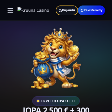
Kirjaudu
Rekisteröidy
Valikko
Pelit
Kirjaudu
Rekisteröinti
Sovellus
Kotiutus
Bonukset
TERVETULOPAKETTI
JOPA 2 500 € + 300