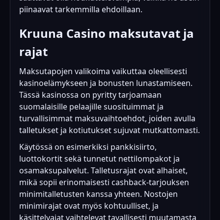
piinaavat tarkemmilla ehdoillaan.
Kruuna Casino maksutavat ja
rajat
Maksutapojen valikoima vaikuttaa oleellisesti
kasinoelämykseen ja bonusten lunastamiseen.
Tässä kasinossa on pyritty tarjoamaan
suomalaisille pelaajille suosituimmat ja
turvallisimmat maksuvaihtoehdot, joiden avulla
talletukset ja kotiutukset sujuvat mutkattomasti.
Käytössä on esimerkiksi pankkisiirto,
luottokortit sekä tunnetut nettilompakot ja
osamaksupalvelut. Talletusrajat ovat alhaiset,
mikä sopii erinomaisesti cashback-tarjouksen
minimitalletusten kanssa yhteen. Nostojen
minimirajat ovat myös kohtuulliset, ja
käsittelyajat vaihtelevat tavallisesti muutamasta