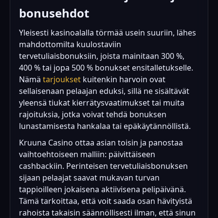
bonusehdot
Yleisesti kasinoalalla törmää usein suuriin, lähes
mahdottomilta kuulostaviin
tervetuliaisbonuksiin, joista mainitaan 300 %,
400 % tai jopa 500 % bonukset ensitalletukselle.
Nämä
tarjoukset
kuitenkin harvoin ovat
sellaisenaan pelaajan eduksi, sillä ne sisältävät
yleensä tiukat kierrätysvaatimukset tai muita
rajoituksia, jotka voivat tehdä bonuksen
lunastamisesta hankalaa tai epäkäytännöllistä.
Kruuna Casino ottaa asian toisin ja panostaa
vaihtoehtoiseen malliin: päivittäiseen
cashbackiin. Perinteisen tervetuliaisbonuksen
sijaan pelaajat saavat mukavan turvan
tappioilleen jokaisena aktiivisena pelipäivänä.
Tämä tarkoittaa, että voit saada osan hävityistä
rahoista takaisin säännöllisesti ilman, että sinun