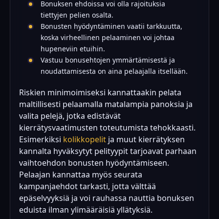
Bonuksen ehdoissa voi olla rajoituksia
tiettyjen pelien osalta.
Bonusten hyödyntäminen vaatii tarkkuutta,
koska virheellinen pelaaminen voi johtaa
hupeneviin etuihin.
Vastuu bonusehtojen ymmärtämisestä ja
noudattamisesta on aina pelaajalla itsellään.
Riskien minimoimiseksi kannattaakin pelata
maltillisesti pelaamalla matalampia panoksia ja
valita pelejä, jotka edistävät
kierrätysvaatimusten toteutumista tehokkaasti.
Esimerkiksi
kolikkopelit
ja muut kierrätyksen
kannalta hyväksytyt pelityypit tarjoavat parhaan
vaihtoehdon bonusten hyödyntämiseen.
Pelaajan kannattaa myös seurata
kampanjaehdot tarkasti, jotta välttää
epäselvyyksiä ja voi rauhassa nauttia bonuksen
eduista ilman ylimääräisiä yllätyksiä.