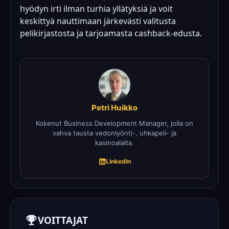
hyödyn irti ilman turhia yllätyksiä ja voit
keskittyä nauttimaan järkevästi valitusta
pelikirjastosta ja tarjoamasta cashback-edusta.
Petri Huikko
Kokenut Business Development Manager, jolla on
vahva tausta vedonlyönti-, uhkapeli- ja
kasinoalalta.
LinkedIn
VOITTAJAT