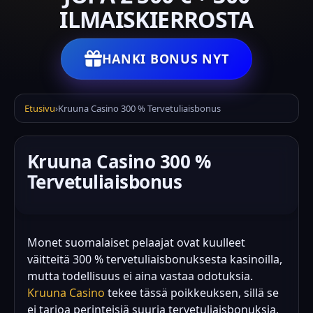
ILMAISKIERROSTA
HANKI BONUS NYT
Etusivu
›
Kruuna Casino 300 % Tervetuliaisbonus
Kruuna Casino 300 %
Tervetuliaisbonus
Monet suomalaiset pelaajat ovat kuulleet
väitteitä 300 % tervetuliaisbonuksesta kasinoilla,
mutta todellisuus ei aina vastaa odotuksia.
Kruuna Casino
tekee tässä poikkeuksen, sillä se
ei tarjoa perinteisiä suuria tervetuliaisbonuksia,