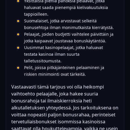
Yksittäisiä pieniä panoksia pelaavat, jotka
haluavat saada pienempiä kielivakuutuksia
tappioilleen.
Suomalaiset, jotka arvostavat selkeitä
bonusehtoja ilman monimutkaista kierrätystä.
Pelaajat, joiden budjetti vaihtelee päivittäin ja
jotka kaipaavat joustavaa bonuskäytäntöä.
Uusimmat kasinopelaajat, jotka haluavat
testata kasinoa ilman suurta
talletussitoumusta.
Pelit, joissa pitkäjänteinen pelaaminen ja
riskien minimointi ovat tärkeitä.
Vastaavasti tämä tarjous voi olla heikompi
vaihtoehto pelaajalle, joka hakee suuria
bonusrahoja tai ilmaiskierroksia heti
alkutalletuksen yhteydessä. Jos tarkoituksena on
voittaa nopeasti paljon bonusrahaa, perinteiset
tervetuliaisbonukset isommissa kasinoissa
saattavat olla houkuttelevampia, vaikka ne usein