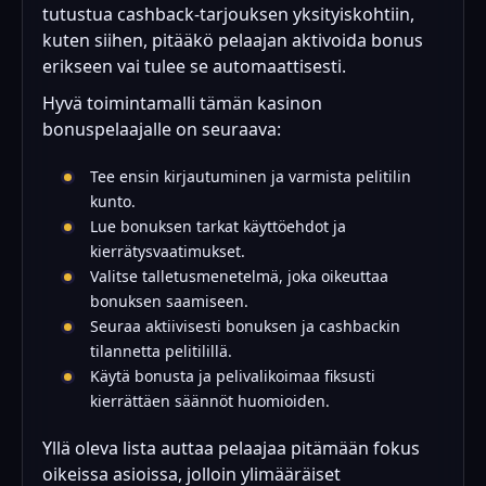
tutustua cashback-tarjouksen yksityiskohtiin,
kuten siihen, pitääkö pelaajan aktivoida bonus
erikseen vai tulee se automaattisesti.
Hyvä toimintamalli tämän kasinon
bonuspelaajalle on seuraava:
Tee ensin kirjautuminen ja varmista pelitilin
kunto.
Lue bonuksen tarkat käyttöehdot ja
kierrätysvaatimukset.
Valitse talletusmenetelmä, joka oikeuttaa
bonuksen saamiseen.
Seuraa aktiivisesti bonuksen ja cashbackin
tilannetta pelitilillä.
Käytä bonusta ja pelivalikoimaa fiksusti
kierrättäen säännöt huomioiden.
Yllä oleva lista auttaa pelaajaa pitämään fokus
oikeissa asioissa, jolloin ylimääräiset