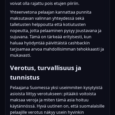
voivat olla rajattu pois etujen piiriin.
Yhteenvetona pelaajan kannattaa punnita
maksutavan valinnan yhteydessä sekä
talletusten helppoutta että kotiutusten
nopeutta, jotta pelaaminen pysyy joustavana ja
sujuvana. Tämä on tärkeää erityisesti, kun
haluaa hyödyntää päivittäistä cashbackin
tarjoamaa arvoa mahdollisimman tehokkaasti ja
mukavasti.
Verotus, turvallisuus ja
tunnistus
Pelaajana Suomessa yksi useimmiten kysytyistä
asioista liittyy verotukseen: pitääkö voitoista
maksaa veroja ja miten tämä asia hoituu
käytännössä. Hyvä uutinen on, että suomalaisille
pelaajille verotus näkyy usein hyvinkin