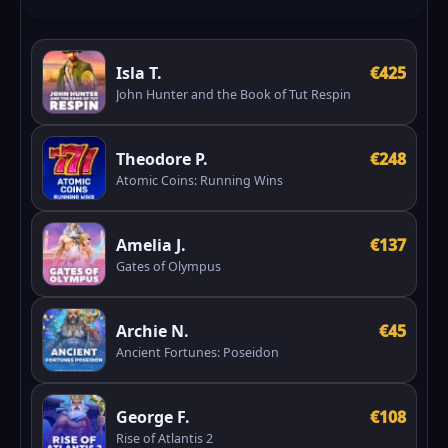
Isla T.
€425
John Hunter and the Book of Tut Respin
Theodore P.
€248
Atomic Coins: Running Wins
Amelia J.
€137
Gates of Olympus
Archie N.
€45
Ancient Fortunes: Poseidon
George F.
€108
Rise of Atlantis 2