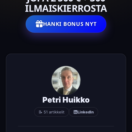
ILMAISKIERROSTA
HANKI BONUS NYT
Petri Huikko
📝 51 artikkelit
LinkedIn