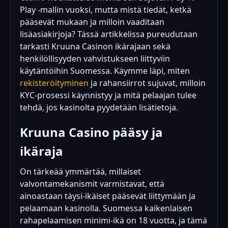
Play -mallin vuoksi, mutta mistä tiedät, ketkä
pääsevät mukaan ja milloin vaaditaan
lisäasiakirjoja? Tässä artikkelissa pureudutaan
tarkasti Kruuna Casinon ikärajaan sekä
henkilöllisyyden vahvistukseen liittyviin
käytäntöihin Suomessa. Käymme läpi, miten
rekisteröityminen
ja rahansiirrot sujuvat, milloin
KYC-prosessi käynnistyy ja mitä pelaajan tulee
tehdä, jos kasinolta pyydetään lisätietoja.
Kruuna Casino pääsy ja
ikäraja
On tärkeää ymmärtää, millaiset
valvontamekanismit varmistavat, että
ainoastaan täysi-ikäiset pääsevät liittymään ja
pelaamaan kasinolla. Suomessa kaikenlaisen
rahapelaamisen minimi-ikä on 18 vuotta, ja tämä