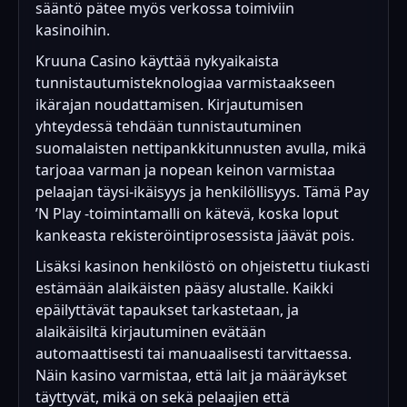
sääntö pätee myös verkossa toimiviin
kasinoihin.
Kruuna Casino käyttää nykyaikaista
tunnistautumisteknologiaa varmistaakseen
ikärajan noudattamisen. Kirjautumisen
yhteydessä tehdään tunnistautuminen
suomalaisten nettipankkitunnusten avulla, mikä
tarjoaa varman ja nopean keinon varmistaa
pelaajan täysi-ikäisyys ja henkilöllisyys. Tämä Pay
’N Play -toimintamalli on kätevä, koska loput
kankeasta rekisteröintiprosessista jäävät pois.
Lisäksi kasinon henkilöstö on ohjeistettu tiukasti
estämään alaikäisten pääsy alustalle. Kaikki
epäilyttävät tapaukset tarkastetaan, ja
alaikäisiltä kirjautuminen evätään
automaattisesti tai manuaalisesti tarvittaessa.
Näin kasino varmistaa, että lait ja määräykset
täyttyvät, mikä on sekä pelaajien että