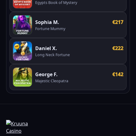
Egypts Book of Mystery
Sophia M.
€217
Fortune Mummy
Daniel X.
€222
Long Neck Fortune
George F.
€142
Majestic Cleopatra