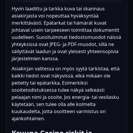
Hyvin laadittu ja tarkka kuva tai skannaus
asiakirjasta voi nopeuttaa hyväksyntää
merkittävästi. Epätarkat tai hämärät kuvat
johtavat usein tarpeeseen toimittaa dokumentit
uudelleen. Suosituimmat tiedostomuodot näissä
yhteyksissä ovat JPEG- ja PDF-muodot, sillä ne
säilyttävät laadun ja ovat yleisesti yhteensopivia
järjestelmien kanssa.
Asiakirjan valitessa on myös syytä tarkistaa, että
kaikki tiedot ovat näkyvissä, eikä mikään ole
peitetty tai epätarkka. Esimerkiksi
osoitetodistuksessa tulee näkyä selkeästi
pelaajan nimi ja osoite. Jos energia- tai vesilasku
käytetään, sen tulee olla alle kolmelta
kuukaudelta, jotta osoitteen varmistus on
ajankohtainen.
Kruuna Casino riskit ja