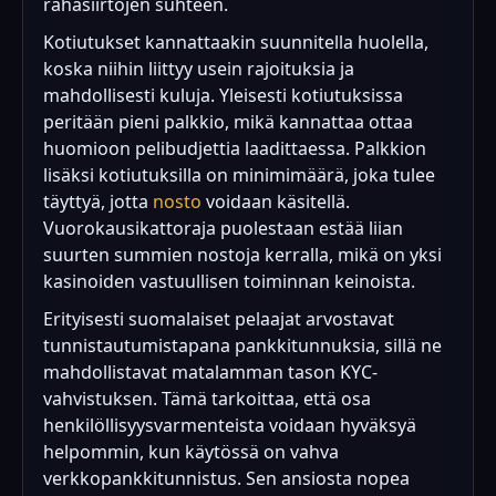
rahasiirtojen suhteen.
Kotiutukset kannattaakin suunnitella huolella,
koska niihin liittyy usein rajoituksia ja
mahdollisesti kuluja. Yleisesti kotiutuksissa
peritään pieni palkkio, mikä kannattaa ottaa
huomioon pelibudjettia laadittaessa. Palkkion
lisäksi kotiutuksilla on minimimäärä, joka tulee
täyttyä, jotta
nosto
voidaan käsitellä.
Vuorokausikattoraja puolestaan estää liian
suurten summien nostoja kerralla, mikä on yksi
kasinoiden vastuullisen toiminnan keinoista.
Erityisesti suomalaiset pelaajat arvostavat
tunnistautumistapana pankkitunnuksia, sillä ne
mahdollistavat matalamman tason KYC-
vahvistuksen. Tämä tarkoittaa, että osa
henkilöllisyysvarmenteista voidaan hyväksyä
helpommin, kun käytössä on vahva
verkkopankkitunnistus. Sen ansiosta nopea