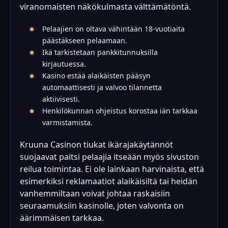
viranomaisten näkökulmasta välttämätöntä.
Pelaajien on oltava vähintään 18-vuotiaita
päästäkseen pelaamaan.
Ikä tarkistetaan pankkitunnuksilla
kirjautuessa.
Kasino estää alaikäisten pääsyn
automaattisesti ja valvoo tilannetta
aktiivisesti.
Henkilökunnan ohjeistus korostaa iän tarkkaa
varmistamista.
Kruuna Casinon tiukat ikärajakäytännöt
suojaavat paitsi pelaajia itseään myös sivuston
reilua toimintaa. Ei ole lainkaan harvinaista, että
esimerkiksi reklamaatiot alaikäisiltä tai heidän
vanhemmiltaan voivat johtaa raskaisiin
seuraamuksiin kasinolle, joten valvonta on
äärimmäisen tarkkaa.