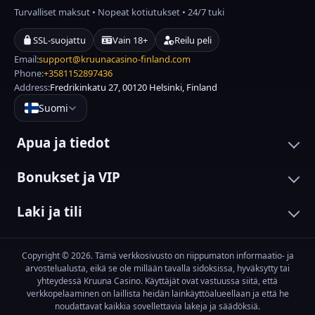
Turvalliset maksut • Nopeat kotiutukset • 24/7 tuki
Suomi
SSL-suojattu
Vain 18+
Reilu peli
Svenska
Email:
support@kruunacasino-finland.com
Phone:
+3581152897436
English
Address:
Fredrikinkatu 27, 00120 Helsinki, Finland
Suomi
Apua ja tiedot
Tietoa meistä
Bonukset ja VIP
Yhteystiedot
Kampanjat
Laki ja tili
Kokemuksia
VIP-ohjelma
Ikä ja vahvistus
Maksutavat
Copyright © 2026. Tämä verkkosivusto on riippumaton informaatio- ja
Käteispalautus
Vastuullinen pelaaminen
arvostelualusta, eikä se ole millään tavalla sidoksissa, hyväksytty tai
Sivustokartta
yhteydessä Kruuna Casino. Käyttäjät ovat vastuussa siitä, että
Rekisteröinti
Tietosuojakäytäntö
verkkopelaaminen on laillista heidän lainkäyttöalueellaan ja että he
noudattavat kaikkia sovellettavia lakeja ja säädöksiä.
Kirjaudu