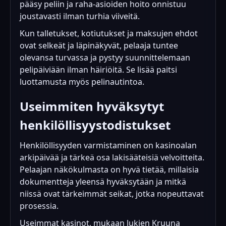
pääsy peliin ja raha-asioiden hoito onnistuu
joustavasti ilman turhia viiveitä.
Kun talletukset, kotiutukset ja maksujen ehdot
ovat selkeät ja läpinäkyvät, pelaaja tuntee
olevansa turvassa ja pystyy suunnittelemaan
pelipäiviään ilman häiriöitä. Se lisää paitsi
luottamusta myös pelinautintoa.
Useimmiten hyväksytyt
henkilöllisyystodistukset
Henkilöllisyyden varmistaminen on kasinoalan
arkipäivää ja tärkeä osa lakisääteisiä velvoitteita.
Pelaajan näkökulmasta on hyvä tietää, millaisia
dokumentteja yleensä hyväksytään ja mitkä
niissä ovat tärkeimmät seikat, jotka nopeuttavat
prosessia.
Useimmat kasinot, mukaan lukien Kruuna