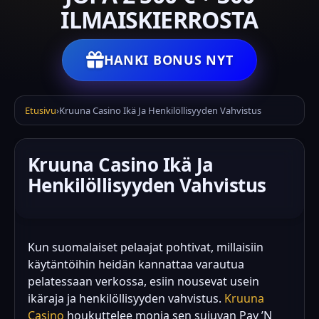
ILMAISKIERROSTA
HANKI BONUS NYT
Etusivu
›
Kruuna Casino Ikä Ja Henkilöllisyyden Vahvistus
Kruuna Casino Ikä Ja
Henkilöllisyyden Vahvistus
Kun suomalaiset pelaajat pohtivat, millaisiin
käytäntöihin heidän kannattaa varautua
pelatessaan verkossa, esiin nousevat usein
ikäraja ja henkilöllisyyden vahvistus.
Kruuna
Casino
houkuttelee monia sen sujuvan Pay ’N