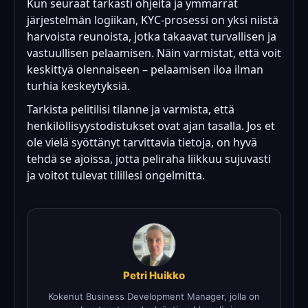
Kun seuraat tarkasti ohjeita ja ymmärrät
järjestelmän logiikan, KYC-prosessi on yksi niistä
harvoista reunoista, jotka takaavat turvallisen ja
vastuullisen pelaamisen. Näin varmistat, että voit
keskittyä olennaiseen – pelaamisen iloa ilman
turhia keskeytyksiä.
Tarkista pelitilisi tilanne ja varmista, että
henkilöllisyystodistukset ovat ajan tasalla. Jos et
ole vielä syöttänyt tarvittavia tietoja, on hyvä
tehdä se ajoissa, jotta peliraha liikkuu sujuvasti
ja voitot tulevat tilillesi ongelmitta.
Petri Huikko
Kokenut Business Development Manager, jolla on