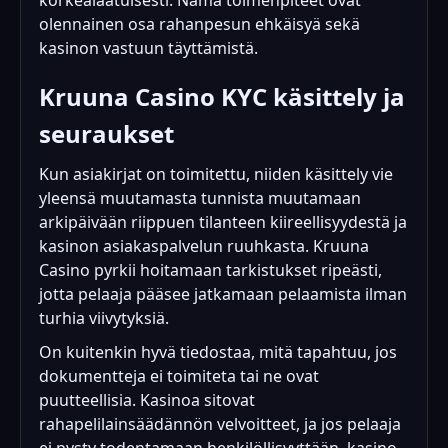
korkealaatuisesti. Nämä toimenpiteet ovat
olennainen osa rahanpesun ehkäisyä sekä
kasinon vastuun täyttämistä.
Kruuna Casino KYC käsittely ja
seuraukset
Kun asiakirjat on toimitettu, niiden käsittely vie
yleensä muutamasta tunnista muutamaan
arkipäivään riippuen tilanteen kiireellisyydestä ja
kasinon asiakaspalvelun ruuhkasta. Kruuna
Casino pyrkii hoitamaan tarkistukset ripeästi,
jotta pelaaja pääsee jatkamaan pelaamista ilman
turhia viivytyksiä.
On kuitenkin hyvä tiedostaa, mitä tapahtuu, jos
dokumentteja ei toimiteta tai ne ovat
puutteellisia. Kasinoa sitovat
rahapelilainsäädännön velvoitteet, ja jos pelaaja