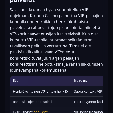
Salaisuus kruunaa hyvin suunnitellun VIP-
ohjelman. Kruuna Casino painottaa VIP-pelaajien
kohdalla ennen kaikkea henkilökohtaista
palvelua ja rahansiirtojen priorisointia, niin että
VIP-korit saavat etusijan käsittelyissä. Kun olet
kutsuttu VIP-tasolle, huomaat selkeän eron
tavalliseen pelitiliin verrattuna. Tämä ei ole
pelkkää kikkailua, vaan VIP:n edut
konkretisoituvat juuri arjen pelaajan
konkreettisina helpotuksina ja rahan liikkumisen
jouhevampana kokemuksena.
Etu
Kuvaus
Henkilökohtainen VIP-yhteyshenkilö
Suora kontakti VIP-tiimiin
Rahansiirtojen priorisointi
Nostopyynnöt käsitellään n
Eksklusiiviset
bonukset
VIP-pelaajille tarjotaan he