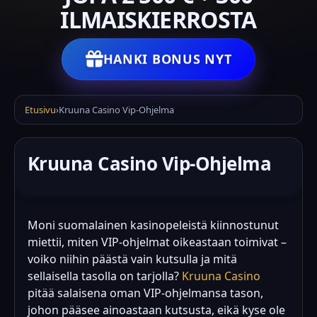
ILMAISKIERROSTA
HANKI BONUS NYT
Etusivu
›
Kruuna Casino Vip-Ohjelma
Kruuna Casino Vip-Ohjelma
Moni suomalainen kasinopeleistä kiinnostunut
miettii, miten VIP-ohjelmat oikeastaan toimivat –
voiko niihin päästä vain kutsulla ja mitä
sellaisella tasolla on tarjolla?
Kruuna Casino
pitää salaisena oman VIP-ohjelmansa tason,
johon pääsee ainoastaan kutsusta, eikä kyse ole