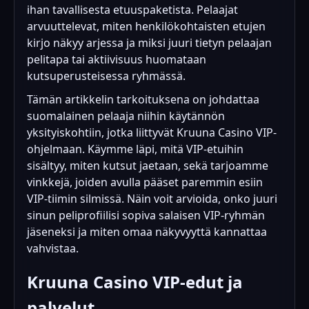
ihan tavallisesta etuuspaketista. Pelaajat
arvuuttelevat, miten henkilökohtaisten etujen
kirjo näkyy arjessa ja miksi juuri tietyn pelaajan
pelitapa tai aktiivisuus huomataan
kutsuperusteisessa ryhmässä.
Tämän artikkelin tarkoituksena on johdattaa
suomalainen pelaaja niihin käytännön
yksityiskohtiin, jotka liittyvät Kruuna Casino VIP-
ohjelmaan. Käymme läpi, mitä VIP-etuihin
sisältyy, miten kutsut jaetaan, sekä tarjoamme
vinkkejä, joiden avulla pääset paremmin esiin
VIP-tiimin silmissä. Näin voit arvioida, onko juuri
sinun peliprofiilisi sopiva salaisen VIP-ryhmän
jäseneksi ja miten omaa näkyvyyttä kannattaa
vahvistaa.
Kruuna Casino VIP-edut ja
palvelut