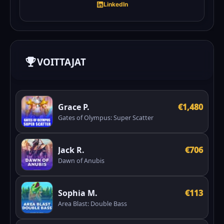
LinkedIn
VOITTAJAT
Grace P.
€1,480
Gates of Olympus: Super Scatter
Jack R.
€706
Dawn of Anubis
Sophia M.
€113
Area Blast: Double Bass