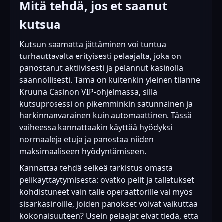
Mitä tehdä, jos et saanut
kutsua
Kutsun saamatta jättäminen voi tuntua
turhauttavalta erityisesti pelaajalta, joka on
panostanut aktiivisesti ja pelannut kasinolla
säännöllisesti. Tämä on kuitenkin yleinen tilanne
Kruuna Casinon VIP-ohjelmassa, sillä
kutsuprosessi on pikemminkin satunnainen ja
harkinnanvarainen kuin automaattinen. Tässä
vaiheessa kannattaakin käyttää hyödyksi
normaaleja etuja ja panostaa niiden
maksimaaliseen hyödyntämiseen.
Kannattaa tehdä selkeä tarkistus omasta
pelikäyttäytymisestä: ovatko pelit ja talletukset
kohdistuneet vain tälle operaattorille vai myös
sisarkasinoille, joiden panokset voivat vaikuttaa
kokonaisuuteen? Usein pelaajat eivät tiedä, että