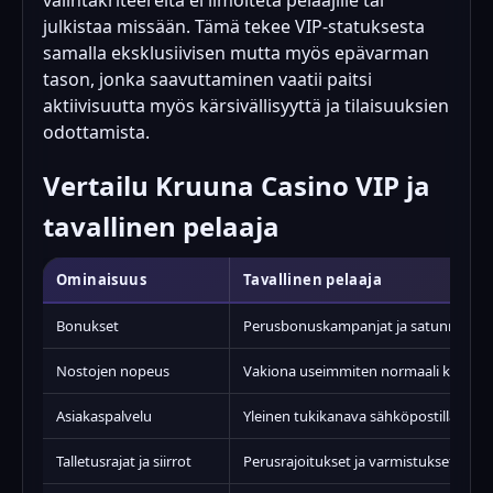
valintakriteereitä ei ilmoiteta pelaajille tai
julkistaa missään. Tämä tekee VIP-statuksesta
samalla eksklusiivisen mutta myös epävarman
tason, jonka saavuttaminen vaatii paitsi
aktiivisuutta myös kärsivällisyyttä ja tilaisuuksien
odottamista.
Vertailu Kruuna Casino VIP ja
tavallinen pelaaja
Ominaisuus
Tavallinen pelaaja
Bonukset
Perusbonuskampanjat ja satunnaiset
Nostojen nopeus
Vakiona useimmiten normaali käsittel
Asiakaspalvelu
Yleinen tukikanava sähköpostilla tai ch
Talletusrajat ja siirrot
Perusrajoitukset ja varmistukset tilillä.