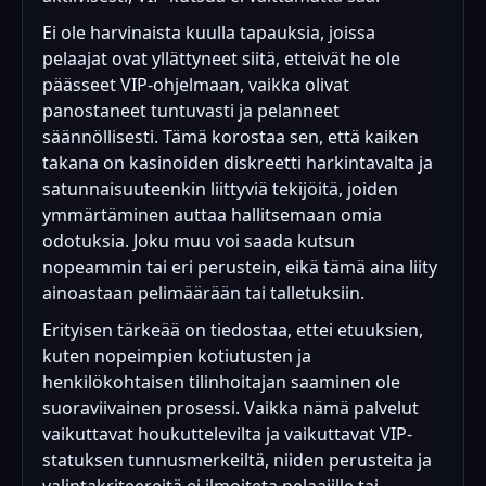
Ei ole harvinaista kuulla tapauksia, joissa
pelaajat ovat yllättyneet siitä, etteivät he ole
päässeet VIP-ohjelmaan, vaikka olivat
panostaneet tuntuvasti ja pelanneet
säännöllisesti. Tämä korostaa sen, että kaiken
takana on kasinoiden diskreetti harkintavalta ja
satunnaisuuteenkin liittyviä tekijöitä, joiden
ymmärtäminen auttaa hallitsemaan omia
odotuksia. Joku muu voi saada kutsun
nopeammin tai eri perustein, eikä tämä aina liity
ainoastaan pelimäärään tai talletuksiin.
Erityisen tärkeää on tiedostaa, ettei etuuksien,
kuten nopeimpien kotiutusten ja
henkilökohtaisen tilinhoitajan saaminen ole
suoraviivainen prosessi. Vaikka nämä palvelut
vaikuttavat houkuttelevilta ja vaikuttavat VIP-
statuksen tunnusmerkeiltä, niiden perusteita ja