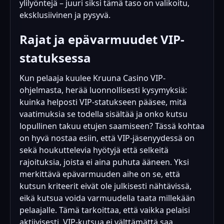
ylilyöntejä – juuri siksi tämä taso on valikoitu,
eksklusiivinen ja pysyvä.
Rajat ja epävarmuudet VIP-
statuksessa
Kun pelaaja kuulee Kruuna Casino VIP-
ohjelmasta, herää luonnollisesti kysymyksiä:
kuinka helposti VIP-statukseen pääsee, mitä
vaatimuksia se todella sisältää ja onko kutsu
lopullinen takuu etujen saamiseen? Tässä kohtaa
on hyvä nostaa esiin, että VIP-jäsenyydessä on
sekä houkuttelevia hyötyjä että selkeitä
rajoituksia, joista ei aina puhuta ääneen. Yksi
merkittävä epävarmuuden aihe on se, että
kutsun kriteerit eivät ole julkisesti nähtävissä,
eikä kutsua voida varmuudella taata millekään
pelaajalle. Tämä tarkoittaa, että vaikka pelaisi
aktiivisesti, VIP-kutsua ei välttämättä saa.