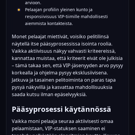
arvioon.
Pelaajan profiilin yleinen kunto ja
responsiivisuus VIP-tiimille mahdollisesti
aiemmista kontakteista.
Monet pelaajat miettivät, voisiko pelitilinsä
näytellä itse pääsyprosessissa isointa roolia.
Vaikka aktiivisuus näkyy vahvasti kriteereissä,
kannattaa muistaa, että kriteerit eivät ole julkisia
– tämä takaa sen, että VIP-jäsenyyden arvo pysyy
korkealla ja ohjelma pysyy eksklusiivisena.
Jatkuva ja tasainen pelitoiminta on paras tapa
pysyä näkyvillä ja kasvattaa mahdollisuuksia
saada kutsu ilman epäselvyyksiä.
Pääsyprosessi käytännössä
Vaikka moni pelaaja seuraa aktiivisesti omaa
pelaamistaan, VIP-statuksen saaminen ei