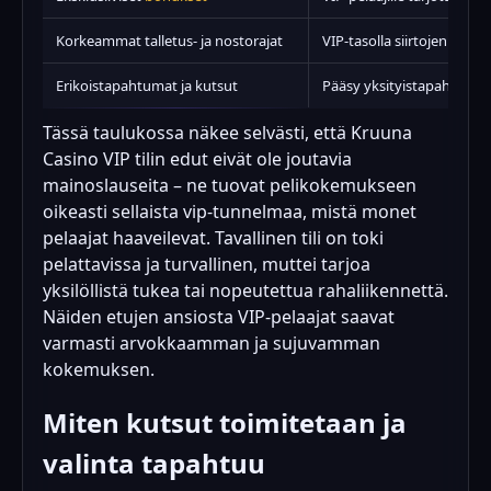
Korkeammat talletus- ja nostorajat
VIP-tasolla siirtojen ylära
Erikoistapahtumat ja kutsut
Pääsy yksityistapahtumiin, 
Tässä taulukossa näkee selvästi, että Kruuna
Casino VIP tilin edut eivät ole joutavia
mainoslauseita – ne tuovat pelikokemukseen
oikeasti sellaista vip-tunnelmaa, mistä monet
pelaajat haaveilevat. Tavallinen tili on toki
pelattavissa ja turvallinen, muttei tarjoa
yksilöllistä tukea tai nopeutettua rahaliikennettä.
Näiden etujen ansiosta VIP-pelaajat saavat
varmasti arvokkaamman ja sujuvamman
kokemuksen.
Miten kutsut toimitetaan ja
valinta tapahtuu