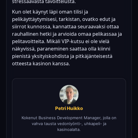
stressaavasta tavoittelusta.
Kun olet käynyt läpi oman tilisi ja
pelikäyttäytymisesi, tarkistan, ovatko edut ja
siirrot kunnossa, kannattaa seuraavaksi ottaa
rauhallinen hetki ja arvioida omaa pelikassaa ja
pelitavoitteita. Mikäli VIP-kutsu ei ole vielä
näkyvissä, paraneminen saattaa olla kiinni
pienistä yksityiskohdista ja pitkäjänteisestä
otteesta kasinon kanssa.
Petri Huikko
Kokenut Business Development Manager, jolla on
vahva tausta vedonlyönti-, uhkapeli- ja
kasinoalalta.