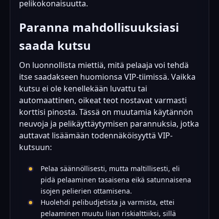
pelikokonaisuutta.
Paranna mahdollisuuksiasi
saada kutsu
On luonnollista miettiä, mitä pelaaja voi tehdä
itse saadakseen huomionsa VIP-tiimissä. Vaikka
kutsu ei ole kenellekään luvattu tai
automaattinen, oikeat teot nostavat varmasti
korttisi pinosta. Tässä on muutamia käytännön
neuvoja ja pelikäyttäytymisen parannuksia, jotka
auttavat lisäämään todennäköisyyttä VIP-
kutsuun:
Pelaa säännöllisesti, mutta maltillisesti, eli
pidä pelaaminen tasaisena eikä satunnaisena
isojen pelierien ottamisena.
Huolehdi pelibudjetista ja varmista, ettei
pelaaminen muutu liian riskialttiiksi, sillä