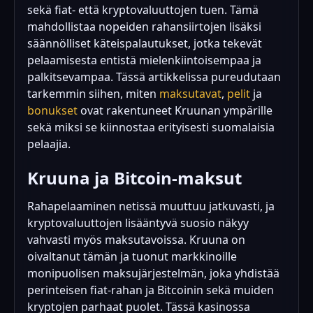
sekä fiat- että kryptovaluuttojen tuen. Tämä
mahdollistaa nopeiden rahansiirtojen lisäksi
säännölliset käteispalautukset, jotka tekevät
pelaamisesta entistä mielenkiintoisempaa ja
palkitsevampaa. Tässä artikkelissa pureudutaan
tarkemmin siihen, miten
maksutavat
,
pelit
ja
bonukset
ovat rakentuneet Kruunan ympärille
sekä miksi se kiinnostaa erityisesti suomalaisia
pelaajia.
Kruuna ja Bitcoin-maksut
Rahapelaaminen netissä muuttuu jatkuvasti, ja
kryptovaluuttojen lisääntyvä suosio näkyy
vahvasti myös maksutavoissa. Kruuna on
oivaltanut tämän ja tuonut markkinoille
monipuolisen maksujärjestelmän, joka yhdistää
perinteisen fiat-rahan ja Bitcoinin sekä muiden
kryptojen parhaat puolet. Tässä kasinossa