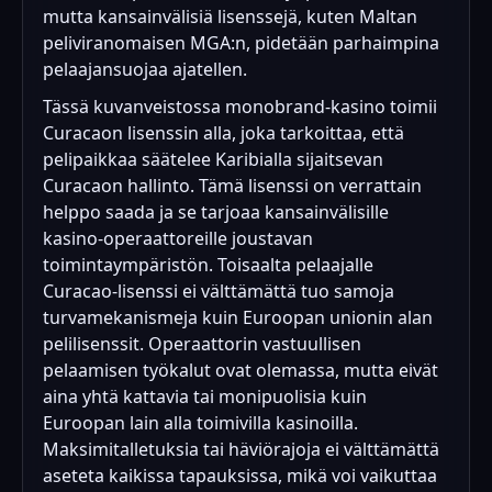
mutta kansainvälisiä lisenssejä, kuten Maltan
peliviranomaisen MGA:n, pidetään parhaimpina
pelaajansuojaa ajatellen.
Tässä kuvanveistossa monobrand-kasino toimii
Curacaon lisenssin alla, joka tarkoittaa, että
pelipaikkaa säätelee Karibialla sijaitsevan
Curacaon hallinto. Tämä lisenssi on verrattain
helppo saada ja se tarjoaa kansainvälisille
kasino-operaattoreille joustavan
toimintaympäristön. Toisaalta pelaajalle
Curacao-lisenssi ei välttämättä tuo samoja
turvamekanismeja kuin Euroopan unionin alan
pelilisenssit. Operaattorin vastuullisen
pelaamisen työkalut ovat olemassa, mutta eivät
aina yhtä kattavia tai monipuolisia kuin
Euroopan lain alla toimivilla kasinoilla.
Maksimitalletuksia tai häviörajoja ei välttämättä
aseteta kaikissa tapauksissa, mikä voi vaikuttaa