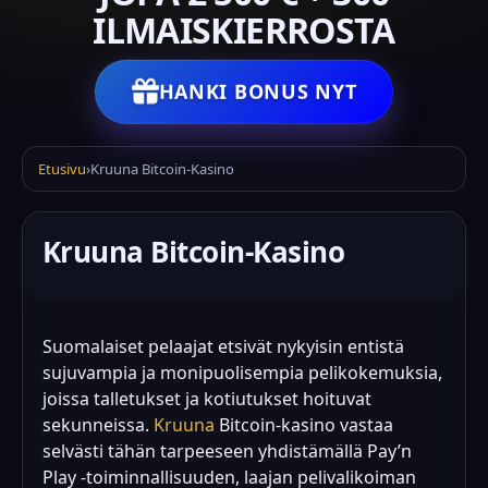
ILMAISKIERROSTA
HANKI BONUS NYT
Etusivu
›
Kruuna Bitcoin-Kasino
Kruuna Bitcoin-Kasino
Suomalaiset pelaajat etsivät nykyisin entistä
sujuvampia ja monipuolisempia pelikokemuksia,
joissa talletukset ja kotiutukset hoituvat
sekunneissa.
Kruuna
Bitcoin-kasino vastaa
selvästi tähän tarpeeseen yhdistämällä Pay’n
Play -toiminnallisuuden, laajan pelivalikoiman