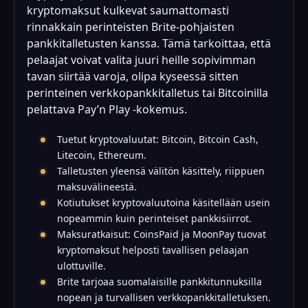
kryptomaksut kulkevat saumattomasti
rinnakkain perinteisten Brite-pohjaisten
pankkitalletusten kanssa. Tämä tarkoittaa, että
pelaajat voivat valita juuri heille sopivimman
tavan siirtää varoja, olipa kyseessä sitten
perinteinen verkkopankkitalletus tai Bitcoinilla
pelattava Pay’n Play -kokemus.
Tuetut kryptovaluutat: Bitcoin, Bitcoin Cash,
Litecoin, Ethereum.
Talletusten yleensä välitön käsittely, riippuen
maksuvälineestä.
Kotiutukset kryptovaluutoina käsitellään usein
nopeammin kuin perinteiset pankkisiirrot.
Maksuratkaisut: CoinsPaid ja MoonPay tuovat
kryptomaksut helposti tavallisen pelaajan
ulottuville.
Brite tarjoaa suomalaisille pankkitunnuksilla
nopean ja turvallisen verkkopankkitalletuksen.