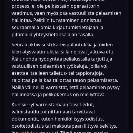
prosessi ei ole pelkästään operaattorin
vaatimus, vaan myös osa vastuullista pelaamisen
hallintaa. Pelitilin turvaaminen onnistuu
seuraamalla omia kirjautumistietojaan ja
pitämällä yhteystietonsa ajan tasalla.
Seuraa aktiivisesti käteispalautuksia ja niiden
kierrätysvaatimuksia, sillä ne ovat jatkuva etu.
Älä unohda hyödyntää pelialustalla tarjottuja
vastuullisen pelaamisen työkaluja, joilla voi
asettaa itselleen talletus- tai tappiorajoja,
rajoittaa peliaikaa tai ottaa tauon pelaamisesta.
Näillä välineillä varmistat, että pelaaminen pysyy
hallinnassa ja pelikokemus on miellyttävä.
Kun siirryt varmistamaan tilisi tiedot,
valmistaudu toimittamaan tarvittavat
dokumentit, kuten henkilöllisyystodistus,
osoitetodistus tai maksutapaan liittyvä selvitys,