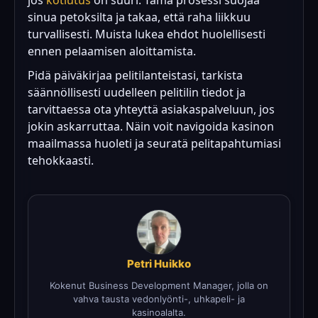
jos
kotiutus
on suuri. Tämä prosessi suojaa
sinua petoksilta ja takaa, että raha liikkuu
turvallisesti. Muista lukea ehdot huolellisesti
ennen pelaamisen aloittamista.
Pidä päiväkirjaa pelitilanteistasi, tarkista
säännöllisesti uudelleen pelitilin tiedot ja
tarvittaessa ota yhteyttä asiakaspalveluun, jos
jokin askarruttaa. Näin voit navigoida kasinon
maailmassa huoleti ja seuratä pelitapahtumiasi
tehokkaasti.
Petri Huikko
Kokenut Business Development Manager, jolla on
vahva tausta vedonlyönti-, uhkapeli- ja
kasinoalalta.