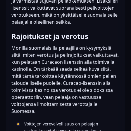
ja varmistaa sujuvan pelikokemuksen. Lisäksi eri
lisenssit vaikuttavat suoranaisesti pelivoittojen
verotukseen, mikä on yksittäiselle suomalaiselle
pelaajalle oleellinen seikka.
Rajoitukset ja verotus
Monilla suomalaisilla pelaajilla on kysymyksiä
siitä, miten verotus ja pelirajoitukset vaikuttavat,
kun pelataan Curacaon lisenssin alla toimivalla
kasinolla. On tärkeää saada selkeä kuva siitä,
mitä tämä tarkoittaa käytännössä omien pelien
taloudelliselle puolelle. Curacao-lisenssin alla
toimivissa kasinoissa verotus ei ole sidoksissa
operaattoriin, vaan pelaaja on vastuussa
voittojensa ilmoittamisesta verottajalle
Suomessa.
Voittojen verovelvollisuus on pelaajan
vastuulla; voitot voivat olla veronalaisia.