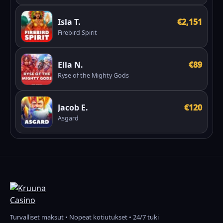
Isla T.
€2,151
Firebird Spirit
Ella N.
€89
Ryse of the Mighty Gods
Jacob E.
€120
Asgard
Turvalliset maksut • Nopeat kotiutukset • 24/7 tuki
Suomi