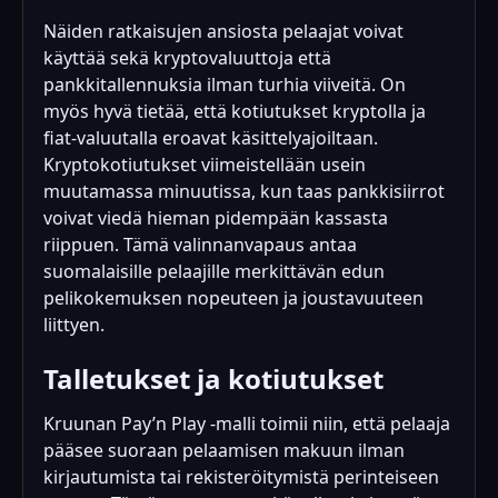
Näiden ratkaisujen ansiosta pelaajat voivat
käyttää sekä kryptovaluuttoja että
pankkitallennuksia ilman turhia viiveitä. On
myös hyvä tietää, että kotiutukset kryptolla ja
fiat-valuutalla eroavat käsittelyajoiltaan.
Kryptokotiutukset viimeistellään usein
muutamassa minuutissa, kun taas pankkisiirrot
voivat viedä hieman pidempään kassasta
riippuen. Tämä valinnanvapaus antaa
suomalaisille pelaajille merkittävän edun
pelikokemuksen nopeuteen ja joustavuuteen
liittyen.
Talletukset ja kotiutukset
Kruunan Pay’n Play -malli toimii niin, että pelaaja
pääsee suoraan pelaamisen makuun ilman
kirjautumista tai rekisteröitymistä perinteiseen