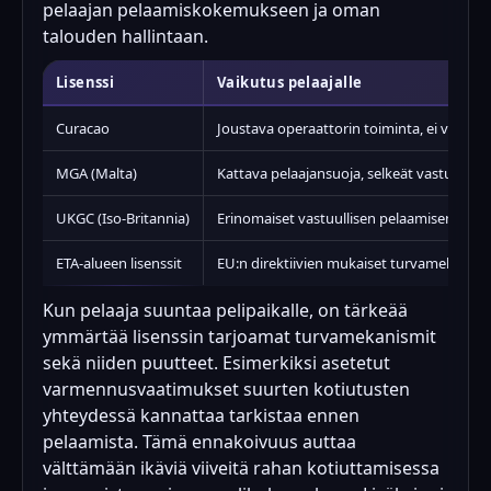
pelaajan pelaamiskokemukseen ja oman
talouden hallintaan.
Lisenssi
Vaikutus pelaajalle
Curacao
Joustava operaattorin toiminta, ei verovel
MGA (Malta)
Kattava pelaajansuoja, selkeät vastuullis
UKGC (Iso-Britannia)
Erinomaiset vastuullisen pelaamisen työka
ETA-alueen lisenssit
EU:n direktiivien mukaiset turvamekanismi
Kun pelaaja suuntaa pelipaikalle, on tärkeää
ymmärtää lisenssin tarjoamat turvamekanismit
sekä niiden puutteet. Esimerkiksi asetetut
varmennusvaatimukset suurten kotiutusten
yhteydessä kannattaa tarkistaa ennen
pelaamista. Tämä ennakoivuus auttaa
välttämään ikäviä viiveitä rahan kotiuttamisessa