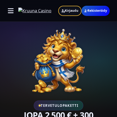
Kirjaudu
Rekisteröidy
Valikko
Pelit
Kirjaudu
Rekisteröinti
Sovellus
Kotiutus
Bonukset
TERVETULOPAKETTI
JOPA 2 500 € + 300