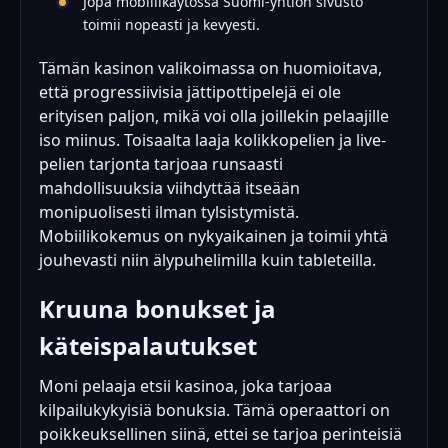
Jopa mobiilikäytössä Suomi-yhtiön sivusto
toimii nopeasti ja kevyesti.
Tämän kasinon valikoimassa on huomioitava,
että progressiivisia jättipottipelejä ei ole
erityisen paljon, mikä voi olla joillekin pelaajille
iso miinus. Toisaalta laaja kolikkopelien ja live-
pelien tarjonta tarjoaa runsaasti
mahdollisuuksia viihdyttää itseään
monipuolisesti ilman tylsistymistä.
Mobiilikokemus on nykyaikainen ja toimii yhtä
jouhevasti niin älypuhelimilla kuin tableteilla.
Kruuna bonukset ja
käteispalautukset
Moni pelaaja etsii kasinoa, joka tarjoaa
kilpailukykyisiä bonuksia. Tämä operaattori on
poikkeuksellinen siinä, ettei se tarjoa perinteisiä