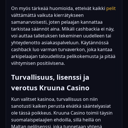
On myös tärkeää huomioida, etteivät kaikki
pelit
välttämättä vaikuta kierrätykseen
samanarvoisesti, joten pelaajan kannattaa
tarkistaa säännöt aina. Mikäli cashbackia ei näy,
voi auttaa talletuksen tekeminen uudelleen tai
yhteydenotto asiakaspalveluun. Käytännössä
cashback luo varman turvaverkon, joka kantaa
arkipelaajan taloudellista pelikokemusta ja pitää
viihtymisen positiivisena.
Turvallisuus, lisenssi ja
verotus Kruuna Casino
Kun valitset kasinoa, turvallisuus on niin
sanotusti kaiken perusta eivätkä sääntelyasiat
ole tässä poikkeus. Kruuna Casino toimii täysin
suomalaispelaajien ehdoilla, sillä heillä on
Maltan pelilisenssi, joka tunnetaan yhtenä