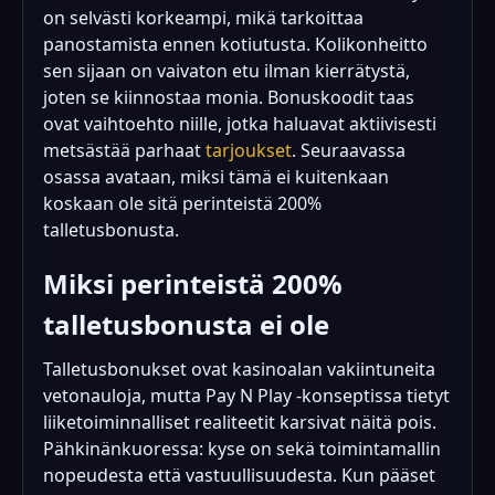
on selvästi korkeampi, mikä tarkoittaa
panostamista ennen kotiutusta. Kolikonheitto
sen sijaan on vaivaton etu ilman kierrätystä,
joten se kiinnostaa monia. Bonuskoodit taas
ovat vaihtoehto niille, jotka haluavat aktiivisesti
metsästää parhaat
tarjoukset
. Seuraavassa
osassa avataan, miksi tämä ei kuitenkaan
koskaan ole sitä perinteistä 200%
talletusbonusta.
Miksi perinteistä 200%
talletusbonusta ei ole
Talletusbonukset ovat kasinoalan vakiintuneita
vetonauloja, mutta Pay N Play -konseptissa tietyt
liiketoiminnalliset realiteetit karsivat näitä pois.
Pähkinänkuoressa: kyse on sekä toimintamallin
nopeudesta että vastuullisuudesta. Kun pääset