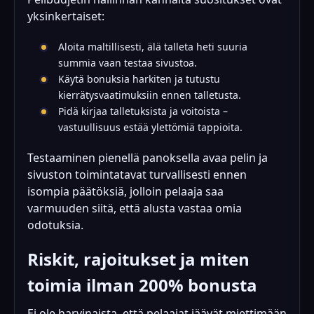
yksinkertaiset:
Aloita maltillisesti, älä talleta heti suuria
summia vaan testaa sivustoa.
Käytä bonuksia harkiten ja tutustu
kierrätysvaatimuksiin ennen talletusta.
Pidä kirjaa talletuksista ja voitoista –
vastuullisuus estää ylettömiä tappioita.
Testaaminen pienellä panoksella avaa pelin ja
sivuston toimintatavat turvallisesti ennen
isompia päätöksiä, jolloin pelaaja saa
varmuuden siitä, että alusta vastaa omia
odotuksia.
Riskit, rajoitukset ja miten
toimia ilman 200% bonusta
Ei ole harvinaista, että pelaajat jäävät miettimään