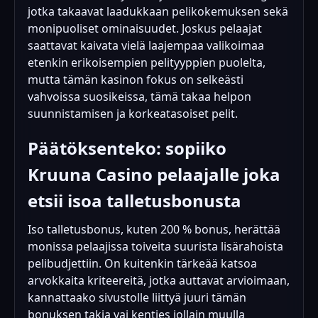
jotka takaavat laadukkaan pelikokemuksen sekä
monipuoliset ominaisuudet. Joskus pelaajat
saattavat kaivata vielä laajempaa valikoimaa
etenkin erikoisempien pelityyppien puolelta,
mutta tämän kasinon fokus on selkeästi
vahvoissa suosikeissa, tämä takaa helpon
suunnistamisen ja korkeatasoiset pelit.
Päätöksenteko: sopiiko
Kruuna Casino pelaajalle joka
etsii isoa talletusbonusta
Iso talletusbonus, kuten 200 % bonus, herättää
monissa pelaajissa toiveita suurista lisärahoista
pelibudjettiin. On kuitenkin tärkeää katsoa
arvokkaita kriteereitä, jotka auttavat arvioimaan,
kannattaako sivustolle liittyä juuri tämän
bonuksen takia vai kenties jollain muulla