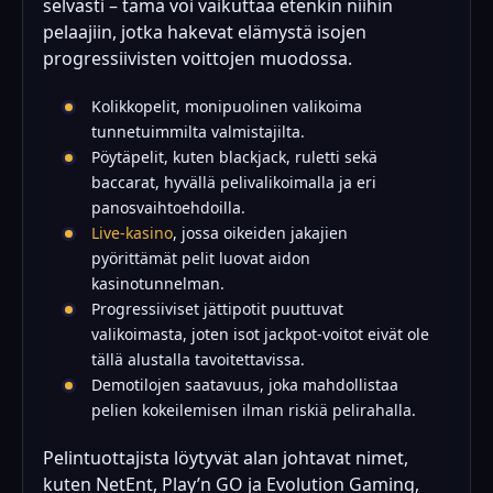
selvästi – tämä voi vaikuttaa etenkin niihin
pelaajiin, jotka hakevat elämystä isojen
progressiivisten voittojen muodossa.
Kolikkopelit, monipuolinen valikoima
tunnetuimmilta valmistajilta.
Pöytäpelit, kuten blackjack, ruletti sekä
baccarat, hyvällä pelivalikoimalla ja eri
panosvaihtoehdoilla.
Live-kasino
, jossa oikeiden jakajien
pyörittämät pelit luovat aidon
kasinotunnelman.
Progressiiviset jättipotit puuttuvat
valikoimasta, joten isot jackpot-voitot eivät ole
tällä alustalla tavoitettavissa.
Demotilojen saatavuus, joka mahdollistaa
pelien kokeilemisen ilman riskiä pelirahalla.
Pelintuottajista löytyvät alan johtavat nimet,
kuten NetEnt, Play’n GO ja Evolution Gaming,