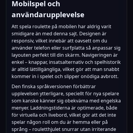
Mobilspel och
användarupplevelse
Att spela roulette på mobilen har aldrig varit
smidigare än med denna sajt. Designen är
responsiv, vilket innebär att oavsett om du
använder telefon eller surfplatta så anpassar sig
layouten perfekt till din skärm. Navigeringen är
enkel – knappar, insatsalternativ och spelhistorik
är alltid lättillgängliga, vilket gör att man snabbt
kommer in i spelet och slipper onödiga avbrott.
Den finska språkversionen förbättrar
upplevelsen ytterligare, speciellt för nya spelare
som kanske känner sig obekväma med engelska
menyer. Laddningstiderna är optimerade, både
för virtuella och livebord, vilket gör att det inte
spelar någon roll om du är hemma eller på
språng – rouletthjulet snurrar utan irriterande