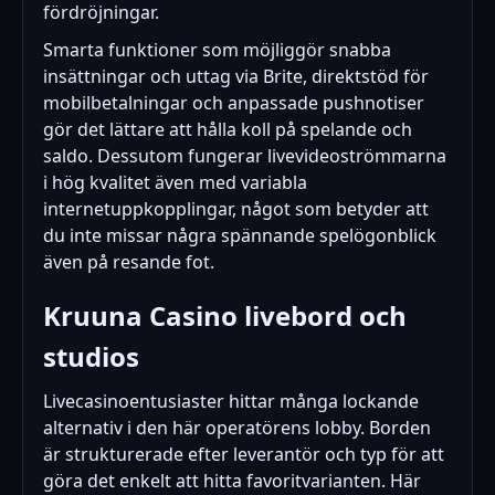
fördröjningar.
Smarta funktioner som möjliggör snabba
insättningar och uttag via Brite, direktstöd för
mobilbetalningar och anpassade pushnotiser
gör det lättare att hålla koll på spelande och
saldo. Dessutom fungerar livevideoströmmarna
i hög kvalitet även med variabla
internetuppkopplingar, något som betyder att
du inte missar några spännande spelögonblick
även på resande fot.
Kruuna Casino livebord och
studios
Livecasinoentusiaster hittar många lockande
alternativ i den här operatörens lobby. Borden
är strukturerade efter leverantör och typ för att
göra det enkelt att hitta favoritvarianten. Här