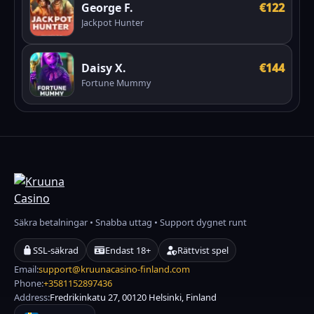
George F.
€122
Jackpot Hunter
Daisy X.
€144
Fortune Mummy
Säkra betalningar • Snabba uttag • Support dygnet runt
Suomi
SSL-säkrad
Endast 18+
Rättvist spel
Svenska
Email:
support@kruunacasino-finland.com
Phone:
+3581152897436
English
Address:
Fredrikinkatu 27, 00120 Helsinki, Finland