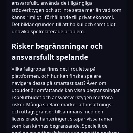
ansvarsfullt, använda de tillgängliga
stödverktygen och att inte satsa mer än vad som
känns rimligt i förhållande till privat ekonomi.
Det bildar grunden till att ha kul och samtidigt
undvika spelrelaterade problem.
Risker begränsningar och
ansvarsfullt spelande
Vilka fallgropar finns det i roulette på
plattformen, och hur kan finska spelare
navigera dessa på smartast sätt? Även om
utbudet är omfattande kan vissa begränsningar
i spelutbudet och ansvarsverktygen medföra
risker. Många spelare märker att insättnings-
och uttagsgränser, tillsammans med den
licensierade hanteringen, skapar vissa ramar
som kan kännas begränsande. Speciellt de