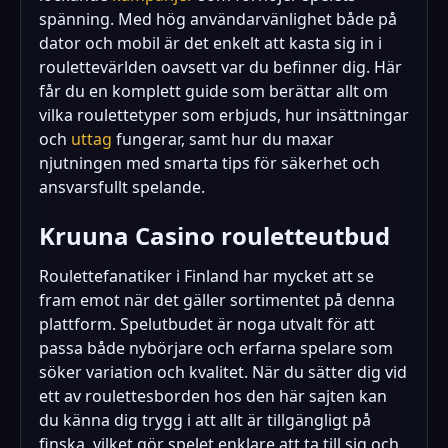
spänning. Med hög användarvänlighet både på
dator och mobil är det enkelt att kasta sig in i
roulettevärlden oavsett var du befinner dig. Här
får du en komplett guide som berättar allt om
vilka roulettetyper som erbjuds, hur insättningar
och
uttag
fungerar, samt hur du maxar
njutningen med smarta tips för säkerhet och
ansvarsfullt spelande.
Kruuna Casino rouletteutbud
Roulettefanatiker i Finland har mycket att se
fram emot när det gäller sortimentet på denna
plattform. Spelutbudet är noga utvalt för att
passa både nybörjare och erfarna spelare som
söker variation och kvalitet. När du sätter dig vid
ett av roulettesborden hos den här sajten kan
du känna dig trygg i att allt är tillgängligt på
finska, vilket gör spelet enklare att ta till sig och