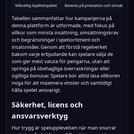
Månatlig lojalitetspaket
Baseras på prestation och omsättnin
Tabellen sammanfattar hur kampanjerna på
denna plattform är utformade, med fokus på
villkor som minsta insättning, omsättningskrav
och begränsningar i spelsortiment och
insatsnivåer. Genom att förstå regelverket
bakom varje erbjudande kan spelare välja de
som ger mest valuta för pengarna, utan att
springa på obehagliga överraskningar eller
ogiltiga bonusar. Spelare bör alltid läsa villkoren
noga för att maximera vinster och samtidigt
hålla spelet ansvarigt.
Säkerhet, licens och
ansvarsverktyg
Hur trygg är spelupplevelsen när man snurrar