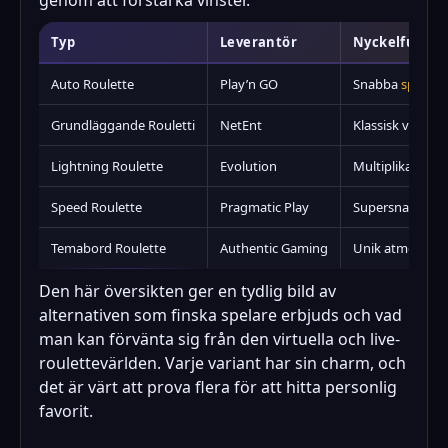
genom att förstärka vinster.
Typ
Leverantör
Nyckelfunkti
Auto Roulette
Play’n GO
Snabba
spel
, in
Grundläggande Rouletti
NetEnt
Klassisk virtuell 
Lightning Roulette
Evolution
Multiplikatorer
Speed Roulette
Pragmatic Play
Supersnabba ins
Temabord Roulette
Authentic Gaming
Unik atmosfär o
Den här översikten ger en tydlig bild av
alternativen som finska spelare erbjuds och vad
man kan förvänta sig från den virtuella och live-
roulettevärlden. Varje variant har sin charm, och
det är värt att prova flera för att hitta personlig
favorit.