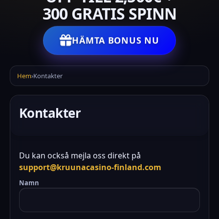
300 GRATIS SPINN
HÄMTA BONUS NU
Hem
›
Kontakter
Kontakter
Du kan också mejla oss direkt på
support@kruunacasino-finland.com
Namn