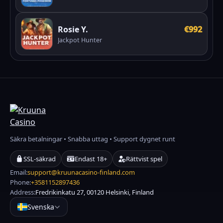
Rosie Y.
€992
Jackpot Hunter
Säkra betalningar • Snabba uttag • Support dygnet runt
Suomi
SSL-säkrad
Endast 18+
Rättvist spel
Svenska
Email:
support@kruunacasino-finland.com
Phone:
+3581152897436
English
Address:
Fredrikinkatu 27, 00120 Helsinki, Finland
Svenska