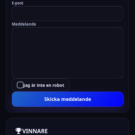
E-post
Meddelande
Jag är inte en robot
Skicka meddelande
VINNARE