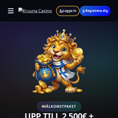
Logga in
Registrera dig
Meny
Spel
Logga in
Betalningsmetoder
App
Uttag
Bonusar
VÄLKOMSTPAKET
UPP TILL 2,500€ +