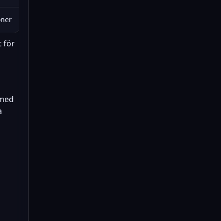
oner
 för
 med
a