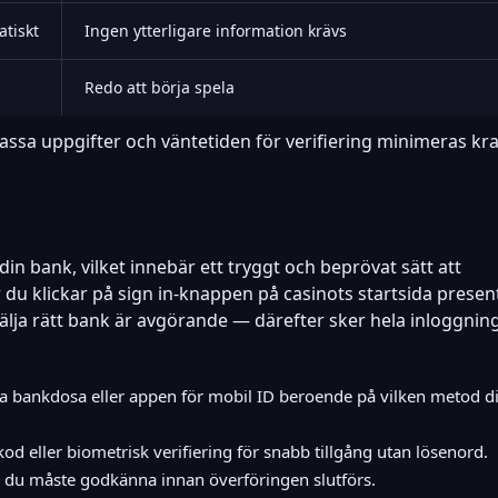
atiskt
Ingen ytterligare information krävs
Redo att börja spela
ssa uppgifter och väntetiden för verifiering minimeras kraf
 din bank, vilket innebär ett tryggt och beprövat sätt att
är du klickar på sign in-knappen på casinots startsida prese
välja rätt bank är avgörande — därefter sker hela inloggning
la bankdosa eller appen för mobil ID beroende på vilken metod d
od eller biometrisk verifiering för snabb tillgång utan lösenord.
m du måste godkänna innan överföringen slutförs.