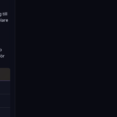
till
elare
p
för