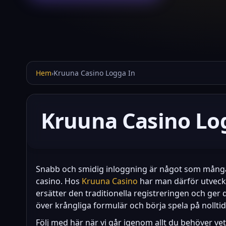
Hem
Kruuna Casino Logga In
›
Kruuna Casino Lo
Snabb och smidig inloggning är något som många f
casino. Hos
Kruuna Casino
har man därför utveckl
ersätter den traditionella registreringen och ger d
över krångliga formulär och börja spela på nolltid
Följ med här när vi går igenom allt du behöver ve