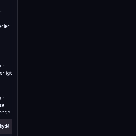
an
erier
och
erligt
i
air
te
oende.
skydd