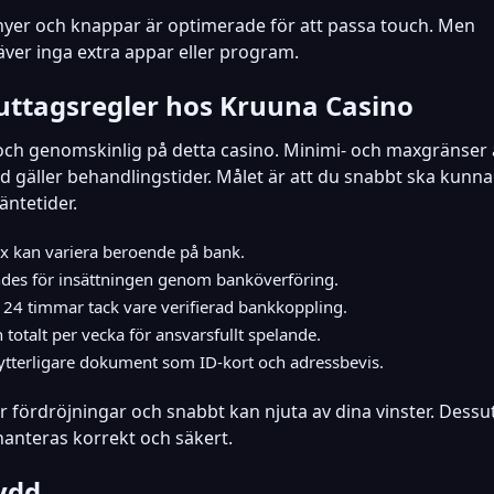
enyer och knappar är optimerade för att passa touch. Men
äver inga extra appar eller program.
 uttagsregler hos Kruuna Casino
å och genomskinlig på detta casino. Minimi- och maxgränser 
vad gäller behandlingstider. Målet är att du snabbt ska kunna
äntetider.
max kan variera beroende på bank.
des för insättningen genom banköverföring.
 24 timmar tack vare verifierad bankkoppling.
 totalt per vecka för ansvarsfullt spelande.
 ytterligare dokument som ID-kort och adressbevis.
per fördröjningar och snabbt kan njuta av dina vinster. Dess
 hanteras korrekt och säkert.
kydd