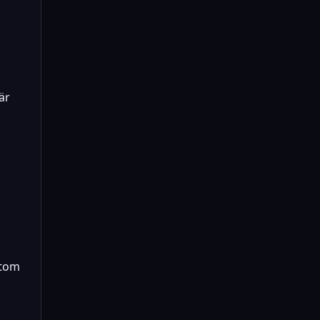
är
utom