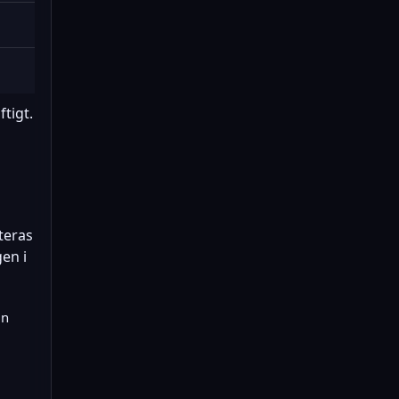
tigt.
nteras
en i
in