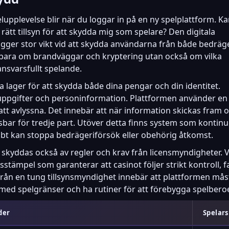
elupplevelse blir när du loggar in på en ny spelplattform. K
ätt tillsyn för att skydda mig som spelare? Den digitala
 lägger stor vikt vid att skydda användarna från både bedräg
 bara om brandväggar och kryptering utan också om vilka
nsvarsfullt spelande.
 lager för att skydda både dina pengar och din identitet.
kuppgifter och personinformation. Plattformen använder en
tt avlyssna. Det innebär att när information skickas fram 
äsbar för tredje part. Utöver detta finns system som kontinu
bbt kan stoppa bedrägeriförsök eller obehörig åtkomst.
 skyddas också av regler och krav från licensmyndigheter. V
stämpel som garanterar att casinot följer strikt kontroll, f
s från en tung tillsynsmyndighet innebär att plattformen mås
vt med spelgränser och ha rutiner för att förebygga spelber
der
Spelar