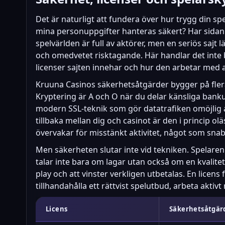
Det är naturligt att fundera över hur trygg din sp
mina personuppgifter hanteras säkert? Har sidan r
spelvärlden är full av aktörer, men en seriös sajt
och omedvetet risktagande. Här handlar det inte
licenser sajten innehar och hur den arbetar med a
Kruuna Casinos säkerhetsåtgärder bygger på flera
Kryptering är A och O när du delar känsliga ban
modern SSL-teknik som gör datatrafiken omöjlig a
tillbaka mellan dig och casinot är den i princip ol
övervakar för misstänkt aktivitet, något som sna
Men säkerheten slutar inte vid tekniken. Spelaren
talar inte bara om lagar utan också om en kvalitets
play och att vinster verkligen utbetalas. En licen
tillhandahålla ett rättvist spelutbud, arbeta akti
Licens
Säkerhetsåtgär