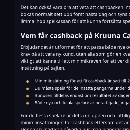
Det kan också vara bra att veta att cashbacken i
bokas normalt sett upp först nästa dag och syns då
limma ihop spelkassan för att kunna fortsätta spe
Vem får cashback på Kruuna C
Erbjudandet är utformat för att passa både nya och
krav på att vara ny kund, utan alla som gör en kva
viktigt att känna till att minimikraven för att verk
insättning på sajten.
Minimiinsättning för att få cashback är satt till
Du måste spela för de insatta pengarna under 
Bonusen tilldelas endast om resultatet av dagen
Både nya och lojala spelare är berättigade, ing
För de flesta spelare är detta en öppen och lättill
minimiinsättningen för cashback eftersom det är 
Denna skillnad kan påverka hur man planerar sina