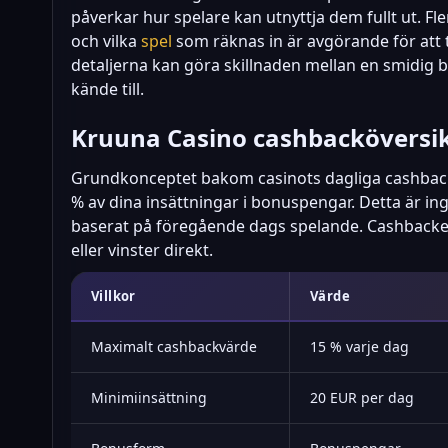
påverkar hur spelare kan utnyttja dem fullt ut. F
och vilka
spel
som räknas in är avgörande för att t
detaljerna kan göra skillnaden mellan en smidig b
kände till.
Kruuna Casino cashbacköversi
Grundkonceptet bakom casinots dagliga cashback är
% av dina insättningar i bonuspengar. Detta är 
baserat på föregående dags spelande. Cashbacken r
eller vinster direkt.
Villkor
Värde
Maximalt cashbackvärde
15 % varje dag
Minimiinsättning
20 EUR per dag