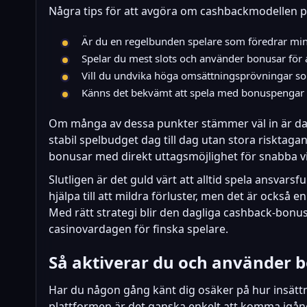
Några tips för att avgöra om cashbackmodellen p
Är du en regelbunden spelare som föredrar m
Spelar du mest slots och använder bonusar för a
Vill du undvika höga omsättningsprövningar so
Känns det bekvämt att spela med bonuspengar s
Om många av dessa punkter stämmer väl in är dag
stabil spelbudget dag till dag utan stora risktaga
bonusar med direkt uttagsmöjlighet för snabba vi
Slutligen är det guld värt att alltid spela ansvars
hjälpa till att mildra förluster, men det är också e
Med rätt strategi blir den dagliga cashback-bonuse
casinovardagen för finska spelare.
Så aktiverar du och använder 
Har du någon gång känt dig osäker på hur insätt
plattformen är det ganska enkelt att komma igång,