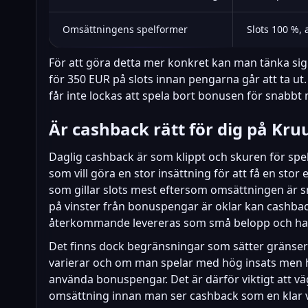
Omsättningens spelformer
Slots 100 %, 
För att göra detta mer konkret kan man tänka sig
för 350 EUR på slots innan pengarna går att ta ut
får inte lockas att spela bort bonusen för snabb
Är cashback rätt för dig på Kr
Daglig cashback är som klippt och skuren för spe
som vill göra en stor insättning för att få en st
som gillar slots mest eftersom omsättningen är sn
på vinster från bonuspengar är oklar kan cashba
återkommande levereras som små belopp och ha
Det finns dock begränsningar som sätter gränser
varierar och om man spelar med hög insats men h
använda bonuspengar. Det är därför viktigt att väg
omsättning innan man ser cashback som en klar 