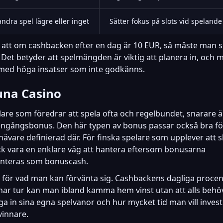
andra spel lägre eller inget
Sätter fokus på slots vid spelan
 att om cashbacken efter en dag är 10 EUR, så måste man s
. Det betyder att spelmängden är viktig att planera in, och 
t med höga insatser som inte godkänns.
uuna Casino
lare som föredrar att spela ofta och regelbundet, snarare 
or engångsbonus. Den här typen av bonus passar också bra fö
ävare definierad där. För finska spelare som upplever att s
ck vara en enklare väg att hantera eftersom bonusarna
nteras som bonuscash.
 för vad man kan förvänta sig. Cashbackens dagliga procen
ar tur kan man ibland kamma hem vinst utan att alls behö
a in sina egna spelvanor och hur mycket tid man vill invest
vinnare.