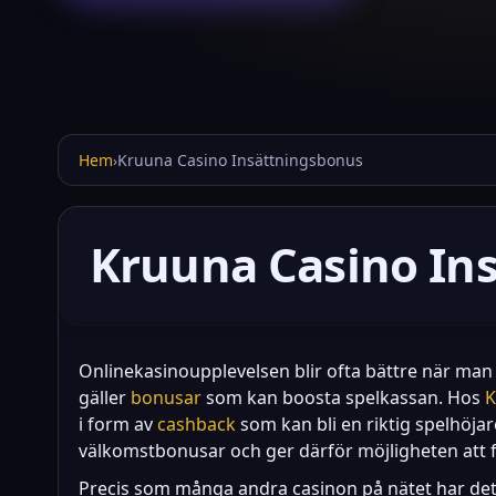
Hem
Kruuna Casino Insättningsbonus
›
Kruuna Casino In
Onlinekasinoupplevelsen blir ofta bättre när man v
gäller
bonusar
som kan boosta spelkassan. Hos
K
i form av
cashback
som kan bli en riktig spelhöja
välkomstbonusar och ger därför möjligheten att få
Precis som många andra casinon på nätet har dett