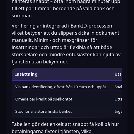
hanteras snabbt – ofta inom några minuter upp
till ett par timmar, beroende på vald bank och
summan.
Verifiering är integrerad i BankID-processen
vilket betyder att du slipper skicka in dokument
manuellt. Minimi- och maxgränser för
insättningar och uttag är flexibla så att både
storspelare och mindre entusiaster kan njuta av
tjänsten utan bekymmer.
Insättning
Uttag
Via bankidentifiering, oftast från 10 euro och uppåt.
Snabb utbe
Omedelbar kredit på spelkontot.
Uttag kan 
Stöd för alla stora finska banker.
Inga avgift
Tabellen gör det enkelt att snabbt få koll på hur
betalningarna flyter i tjänsten, vilka