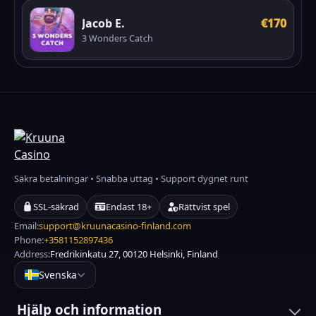
Jacob E.
€170
3 Wonders Catch
Säkra betalningar • Snabba uttag • Support dygnet runt
Suomi
SSL-säkrad
Endast 18+
Rättvist spel
Svenska
Email:
support@kruunacasino-finland.com
Phone:
+3581152897436
English
Address:
Fredrikinkatu 27, 00120 Helsinki, Finland
Svenska
Hjälp och information