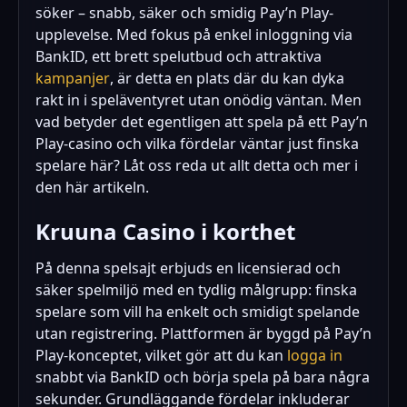
söker – snabb, säker och smidig Pay’n Play-
upplevelse. Med fokus på enkel inloggning via
BankID, ett brett spelutbud och attraktiva
kampanjer
, är detta en plats där du kan dyka
rakt in i speläventyret utan onödig väntan. Men
vad betyder det egentligen att spela på ett Pay’n
Play-casino och vilka fördelar väntar just finska
spelare här? Låt oss reda ut allt detta och mer i
den här artikeln.
Kruuna Casino i korthet
På denna spelsajt erbjuds en licensierad och
säker spelmiljö med en tydlig målgrupp: finska
spelare som vill ha enkelt och smidigt spelande
utan registrering. Plattformen är byggd på Pay’n
Play-konceptet, vilket gör att du kan
logga in
snabbt via BankID och börja spela på bara några
sekunder. Grundläggande fördelar inkluderar