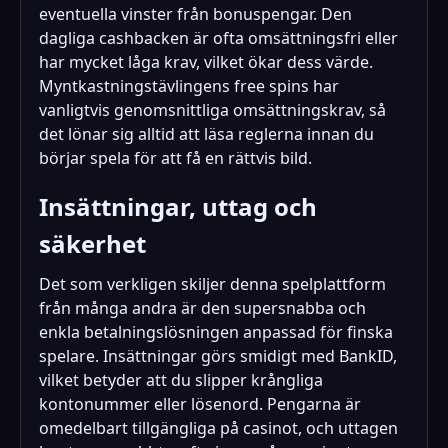
eventuella vinster från bonuspengar. Den
dagliga cashbacken är ofta omsättningsfri eller
har mycket låga krav, vilket ökar dess värde.
Myntkastningstävlingens free spins har
vanligtvis genomsnittliga omsättningskrav, så
det lönar sig alltid att läsa reglerna innan du
börjar spela för att få en rättvis bild.
Insättningar, uttag och
säkerhet
Det som verkligen skiljer denna spelplattform
från många andra är den supersnabba och
enkla betalningslösningen anpassad för finska
spelare. Insättningar görs smidigt med BankID,
vilket betyder att du slipper krångliga
kontonummer eller lösenord. Pengarna är
omedelbart tillgängliga på casinot, och uttagen