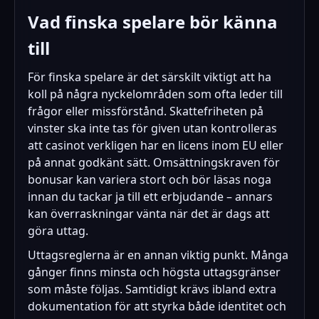
Vad finska spelare bör känna
till
För finska spelare är det särskilt viktigt att ha
koll på några nyckelområden som ofta leder till
frågor eller missförstånd. Skattefriheten på
vinster ska inte tas för given utan kontrolleras
att casinot verkligen har en licens inom EU eller
på annat godkänt sätt. Omsättningskraven för
bonusar kan variera stort och bör läsas noga
innan du tackar ja till ett erbjudande – annars
kan överraskningar vänta när det är dags att
göra uttag.
Uttagsreglerna är en annan viktig punkt. Många
gånger finns minsta och högsta uttagsgränser
som måste följas. Samtidigt krävs ibland extra
dokumentation för att styrka både identitet och