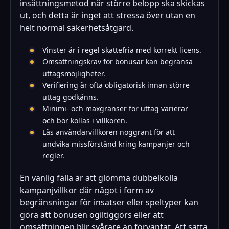
insättningsmetod när större belopp ska skickas
ut, och detta är inget att stressa över utan en
helt normal säkerhetsåtgärd.
Vinster är i regel skattefria med korrekt licens.
Omsättningskrav för bonusar kan begränsa
uttagsmöjligheter.
Verifiering är ofta obligatorisk innan större
uttag godkänns.
Minimi- och maxgränser för uttag varierar
och bör kollas i villkoren.
Läs användarvillkoren noggrant för att
undvika missförstånd kring kampanjer och
regler.
En vanlig fälla är att glömma dubbelkolla
kampanjvillkor där något i form av
begränsningar för insatser eller speltyper kan
göra att bonusen ogiltiggörs eller att
omsättningen blir svårare än förväntat. Att sätta