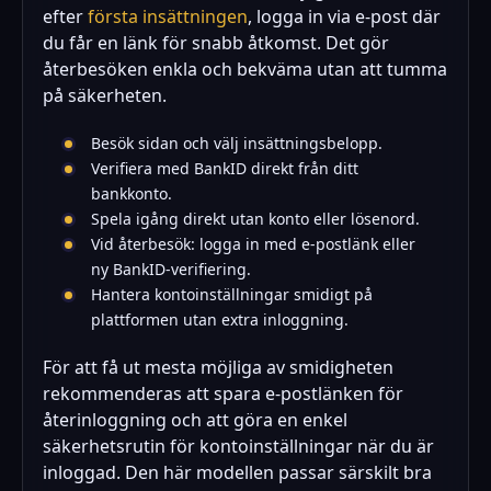
efter
första insättningen
, logga in via e-post där
du får en länk för snabb åtkomst. Det gör
återbesöken enkla och bekväma utan att tumma
på säkerheten.
Besök sidan och välj insättningsbelopp.
Verifiera med BankID direkt från ditt
bankkonto.
Spela igång direkt utan konto eller lösenord.
Vid återbesök: logga in med e-postlänk eller
ny BankID-verifiering.
Hantera kontoinställningar smidigt på
plattformen utan extra inloggning.
För att få ut mesta möjliga av smidigheten
rekommenderas att spara e-postlänken för
återinloggning och att göra en enkel
säkerhetsrutin för kontoinställningar när du är
inloggad. Den här modellen passar särskilt bra