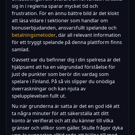
sig in i reglerna sparar mycket tid och
frustration. För en ännu bättre bild är det klokt
att läsa vidare i sektioner som handlar om
bonuserbjudanden, ansvarsfullt spelande och
betalningsmetoder
, där all relevant information
för ett tryggt spelande på denna plattform finns
samlad.
Oavsett var du befinner dig i din spelresa är det
hjälpsamt att ha en välgrundad förståelse för
just de punkter som berör din vardag som
spelare i Finland. På så vis slipper du onödiga
överraskningar och kan njuta av
spelupplevelsen fullt ut.
Nu när grunderna är satta är det en god idé att
ta några minuter för att säkerställa att ditt
konto är verifierat och att du känner till vilka
gränser och villkor som gäller. Skulle frågor dyka