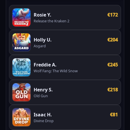
Rosie Y.
€172
Release the Kraken 2
Holly U.
€204
Asgard
Freddie A.
€245
Wolf Fang: The Wild Snow
Henry S.
€218
Old Gun
Isaac H.
€81
Divine Drop