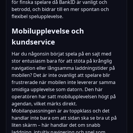
för finska spelare då BankID är vanligt och
betrodd, och bidrar till en mer spontan och
flexibel spelupplevelse.
Mobilupplevelse och
kundservice
Har du någonsin börjat spela på en sajt med
stor entusiasm bara för att stöta på krånglig
navigation eller långsamma laddningstider på
mobilen? Det är inte ovanligt att spelare blir
frustrerade när mobilen inte levererar samma
smidiga upplevelse som datorn. Den här
operatören har satt mobilupplevelsen högt på
agendan, vilket märks direkt.
Mobilanpassningen är av toppklass och det
handlar inte bara om att sidan ska se bra ut på
liten skärm – här handlar det om snabb
laddning, intuitiv navigering och spel som