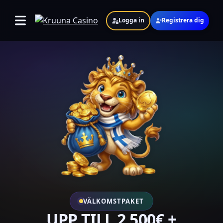
Logga in
Registrera dig
Meny
Spel
Logga in
Betalningsmetoder
App
Uttag
Bonusar
VÄLKOMSTPAKET
UPP TILL 2,500€ +