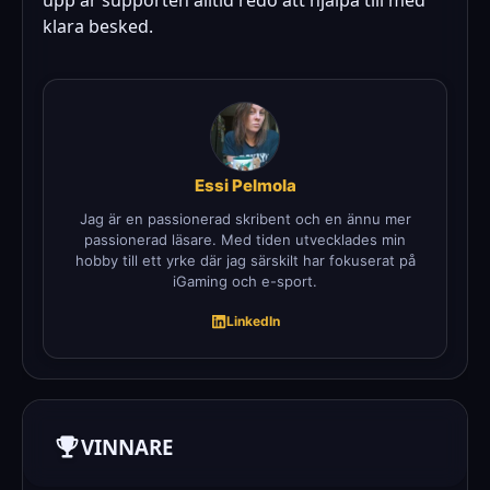
upp är supporten alltid redo att hjälpa till med
klara besked.
Essi Pelmola
Jag är en passionerad skribent och en ännu mer
passionerad läsare. Med tiden utvecklades min
hobby till ett yrke där jag särskilt har fokuserat på
iGaming och e-sport.
LinkedIn
VINNARE