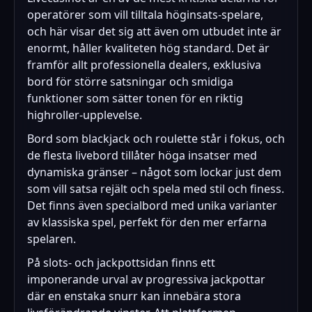
operatörer som vill tilltala höginsats-spelare,
och här visar det sig att även om utbudet inte är
enormt, håller kvaliteten hög standard. Det är
framför allt professionella dealers, exklusiva
bord för större satsningar och smidiga
funktioner som sätter tonen för en riktig
highroller-upplevelse.
Bord som blackjack och roulette står i fokus, och
de flesta livebord tillåter höga insatser med
dynamiska gränser – något som lockar just dem
som vill satsa rejält och spela med stil och finess.
Det finns även specialbord med unika varianter
av klassiska spel, perfekt för den mer erfarna
spelaren.
På slots- och jackpottsidan finns ett
imponerande urval av progressiva jackpottar
där en enstaka snurr kan innebära stora