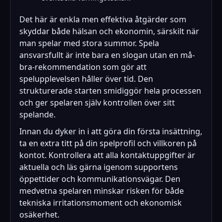
Det här är enkla men effektiva åtgärder som
skyddar både hälsan och ekonomin, särskilt när
man spelar med stora summor. Spela
ansvarsfullt är inte bara en slogan utan en må-
bra-rekommendation som gör att
spelupplevelsen håller över tid. Den
strukturerade starten smidiggör hela processen
och ger spelaren själv kontrollen över sitt
spelande.
Innan du dyker in i att göra din första insättning,
ta en extra titt på din spelprofil och villkoren på
kontot. Kontrollera att alla kontaktuppgifter är
aktuella och läs gärna igenom supportens
öppettider och kommunikationsvägar. Den
medvetna spelaren minskar risken för både
tekniska irritationsmoment och ekonomisk
osäkerhet.