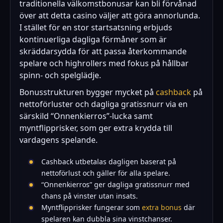
traditionella välkomstbonusar kan bli förvånad
över att detta casino väljer att göra annorlunda.
I stället för en stor startsatsning erbjuds
kontinuerliga dagliga förmåner som är
skräddarsydda för att passa återkommande
spelare och highrollers med fokus på hållbar
spinn- och spelglädje.
Bonusstrukturen bygger mycket på
cashback
på
nettoförluster och dagliga gratissnurr via en
särskild “Onnenkierros”-lucka samt
myntflipprisker, som ger extra krydda till
vardagens spelande.
Cashback utbetalas dagligen baserat på
nettoförlust och gäller för alla spelare.
“Onnenkierros” ger dagliga gratissnurr med
chans på vinster utan insats.
Myntflipprisker fungerar som
extra bonus
där
spelaren kan dubbla sina vinstchanser.