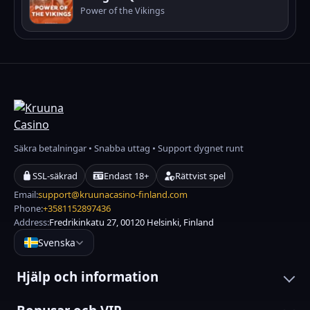
Power of the Vikings
Säkra betalningar • Snabba uttag • Support dygnet runt
Suomi
SSL-säkrad
Endast 18+
Rättvist spel
Svenska
Email:
support@kruunacasino-finland.com
Phone:
+3581152897436
English
Address:
Fredrikinkatu 27, 00120 Helsinki, Finland
Svenska
Hjälp och information
Om oss