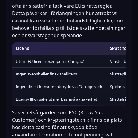
ofta är skattefria tack vare EU:s rättsregler.
Detta påverkar i förlängningen hur attraktivt
casinot kan vara för en finländsk highroller, som
behöver förhålla sig till både skatteinbetalningar
och ansvarstagande spelande.
Licens
Skatt för spe
Utom-EU-licens (exempelvis Curaçao)
Vinster beskatt
Ingen svensk eller finsk spellicens
Skattepliktigt 
Ingen direkt konsumentskydd via EU-regelverk
Spelare ansvara
Licensvillkor säkerställer basnivå av säkerhet
Skattefrågor k
Säkerhetsåtgärder som KYC (Know Your
Customer) och krypteringsteknik finns på plats
hos detta casino för att skydda både
användarinformation och mot penningtvätt.