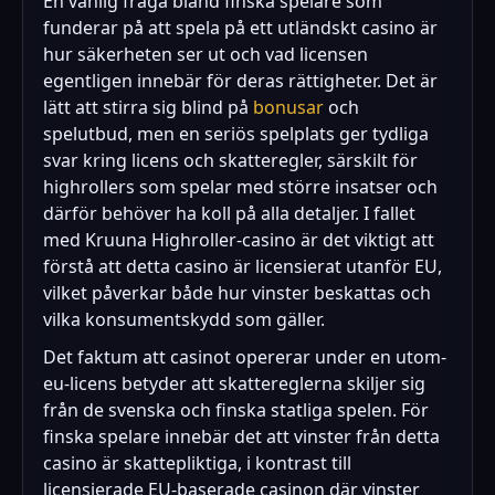
En vanlig fråga bland finska spelare som
funderar på att spela på ett utländskt casino är
hur säkerheten ser ut och vad licensen
egentligen innebär för deras rättigheter. Det är
lätt att stirra sig blind på
bonusar
och
spelutbud, men en seriös spelplats ger tydliga
svar kring licens och skatteregler, särskilt för
highrollers som spelar med större insatser och
därför behöver ha koll på alla detaljer. I fallet
med Kruuna Highroller-casino är det viktigt att
förstå att detta casino är licensierat utanför EU,
vilket påverkar både hur vinster beskattas och
vilka konsumentskydd som gäller.
Det faktum att casinot opererar under en utom-
eu-licens betyder att skattereglerna skiljer sig
från de svenska och finska statliga spelen. För
finska spelare innebär det att vinster från detta
casino är skattepliktiga, i kontrast till
licensierade EU-baserade casinon där vinster