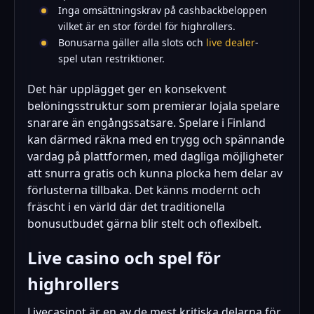
Inga omsättningskrav på cashbackbeloppen
vilket är en stor fördel för highrollers.
Bonusarna gäller alla slots och
live dealer
-
spel utan restriktioner.
Det här upplägget ger en konsekvent
belöningsstruktur som premierar lojala spelare
snarare än engångssatsare. Spelare i Finland
kan därmed räkna med en trygg och spännande
vardag på plattformen, med dagliga möjligheter
att snurra gratis och kunna plocka hem delar av
förlusterna tillbaka. Det känns modernt och
fräscht i en värld där det traditionella
bonusutbudet gärna blir stelt och oflexibelt.
Live casino och spel för
highrollers
Livecasinot är en av de mest kritiska delarna för