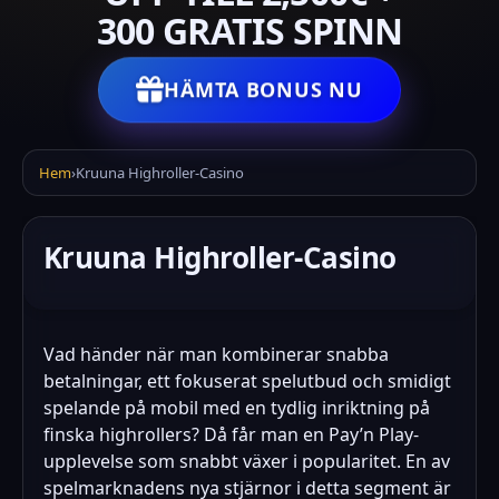
300 GRATIS SPINN
HÄMTA BONUS NU
Hem
›
Kruuna Highroller-Casino
Kruuna Highroller-Casino
Vad händer när man kombinerar snabba
betalningar, ett fokuserat spelutbud och smidigt
spelande på mobil med en tydlig inriktning på
finska highrollers? Då får man en Pay’n Play-
upplevelse som snabbt växer i popularitet. En av
spelmarknadens nya stjärnor i detta segment är