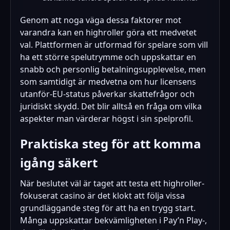
Genom att noga väga dessa faktorer mot
varandra kan en highroller göra ett medvetet
val. Plattformen är utformad för spelare som vill
ha ett större spelutrymme och uppskattar en
snabb och personlig betalningsupplevelse, men
som samtidigt är medvetna om hur licensens
utanför-EU-status påverkar skattefrågor och
juridiskt skydd. Det blir alltså en fråga om vilka
aspekter man värderar högst i sin spelprofil.
Praktiska steg för att komma
igång säkert
När beslutet väl är taget att testa ett highroller-
fokuserat casino är det klokt att följa vissa
grundläggande steg för att ha en trygg start.
Många uppskattar bekvämligheten i Pay’n Play-,