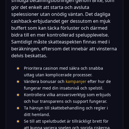
smidiga betalningslösningen genom Brite, som
gör det enkelt att starta och avsluta
spelessioner utan onödig väntan. Det dagliga
cashback-erbjudandet ger dessutom en mjuk
buffert som kan täcka förluster och därmed
bidra till en mer kontrollerad spelupplevelse.
Samtidigt måste skatteaspekten finnas med i
beräkningen, eftersom det innebär att vinsterna
delvis beskattas.
Prioritera casinon med säkra och snabba
uttag utan komplicerade processer.
Värdera bonusar och
kampanjer
efter hur de
fungerar med din insatsnivå och spelstil.
Kontrollera vilka ansvarsverktyg som erbjuds
och hur transparens och support fungerar.
Ta hänsyn till skattebehandling och regler i
ditt hemland.
Se till att spelutbudet är tillräckligt brett för
att kunna variera spelen och sprida riskerna.