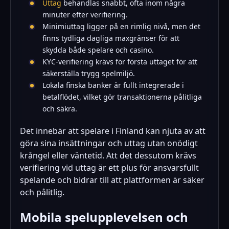
Uttag
behandlas snabbt, ofta inom några
minuter efter verifiering.
Minimiuttag ligger på en rimlig nivå, men det
finns tydliga dagliga maxgränser för att
skydda både spelare och casino.
KYC-verifiering krävs för första uttaget för att
säkerställa trygg spelmiljö.
Lokala finska banker är fullt integrerade i
betalflödet, vilket gör transaktionerna pålitliga
och säkra.
Det innebär att spelare i Finland kan njuta av att
göra sina insättningar och uttag utan onödigt
krångel eller väntetid. Att det dessutom krävs
verifiering vid uttag är ett plus för ansvarsfullt
spelande och bidrar till att plattformen är säker
och pålitlig.
Mobila spelupplevelsen och