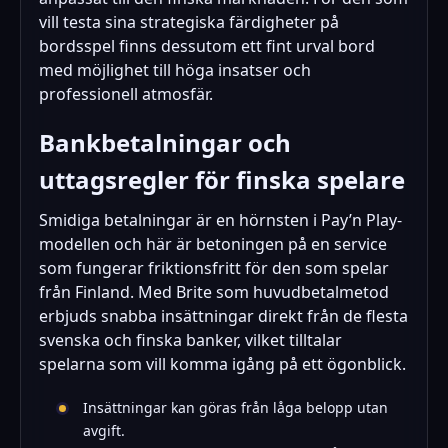
vill testa sina strategiska färdigheter på
bordsspel finns dessutom ett fint urval bord
med möjlighet till höga insatser och
professionell atmosfär.
Bankbetalningar och
uttagsregler för finska spelare
Smidiga betalningar är en hörnsten i Pay’n Play-
modellen och här är betoningen på en service
som fungerar friktionsfritt för den som spelar
från Finland. Med Brite som huvudbetalmetod
erbjuds snabba insättningar direkt från de flesta
svenska och finska banker, vilket tilltalar
spelarna som vill komma igång på ett ögonblick.
Insättningar kan göras från låga belopp utan
avgift.