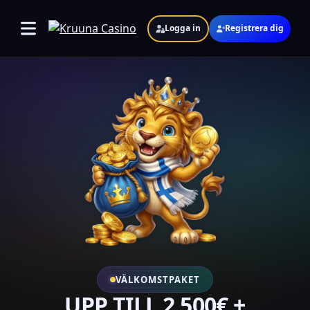
Logga in
Registrera dig
Meny
Spel
Logga in
Betalningsmetoder
App
Uttag
Bonusar
VÄLKOMSTPAKET
UPP TILL 2,500€ +