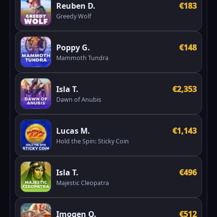
Reuben D.
€183
Greedy Wolf
Poppy G.
€148
Mammoth Tundra
Isla T.
€2,353
Dawn of Anubis
Lucas M.
€1,143
Hold the Spin: Sticky Coin
Isla T.
€496
Majestic Cleopatra
Imogen Q.
€512