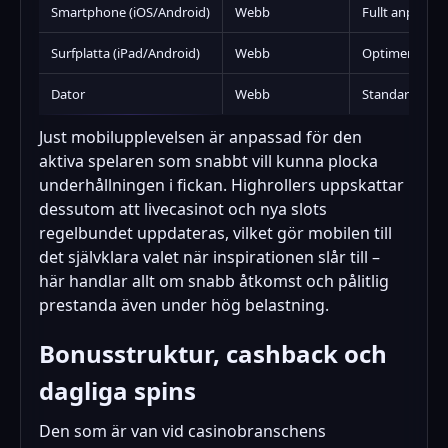
Smartphone (iOS/Android)
Webb
Fullt anpassad
Surfplatta (iPad/Android)
Webb
Optimerad för
Dator
Webb
Standardupple
Just mobilupplevelsen är anpassad för den
aktiva spelaren som snabbt vill kunna plocka
underhållningen i fickan. Highrollers uppskattar
dessutom att livecasinot och nya slots
regelbundet uppdateras, vilket gör mobilen till
det självklara valet när inspirationen slår till –
här handlar allt om snabb åtkomst och pålitlig
prestanda även under hög belastning.
Bonusstruktur, cashback och
dagliga spins
Den som är van vid casinobranschens