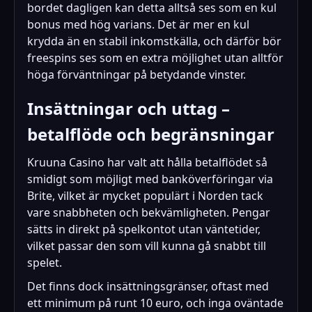
bordet dagligen kan detta alltså ses som en kul
bonus med hög varians. Det är mer en kul
krydda än en stabil inkomstkälla, och därför bör
freespins ses som en extra möjlighet utan alltför
höga förväntningar på betydande vinster.
Insättningar och uttag –
betalflöde och begränsningar
Kruuna Casino har valt att hålla betalflödet så
smidigt som möjligt med banköverföringar via
Brite, vilket är mycket populärt i Norden tack
vare snabbheten och bekvämligheten. Pengar
sätts in direkt på spelkontot utan väntetider,
vilket passar den som vill kunna gå snabbt till
spelet.
Det finns dock insättningsgränser, oftast med
ett minimum på runt 10 euro, och inga oväntade