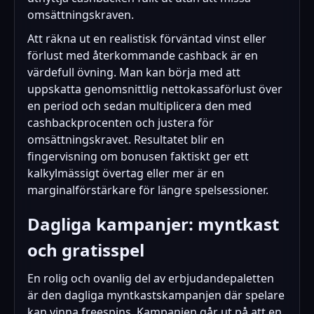
omsättningskraven.
Att räkna ut en realistisk förväntad vinst eller
förlust med återkommande cashback är en
värdefull övning. Man kan börja med att
uppskatta genomsnittlig nettokassaförlust över
en period och sedan multiplicera den med
cashbackprocenten och justera för
omsättningskravet. Resultatet blir en
fingervisning om bonusen faktiskt ger ett
kalkylmässigt övertag eller mer är en
marginalförstärkare för längre spelsessioner.
Dagliga kampanjer: myntkast
och gratisspel
En rolig och ovanlig del av erbjudandepaletten
är den dagliga myntkastskampanjen där spelare
kan vinna freespins. Kampanjen går ut på att en