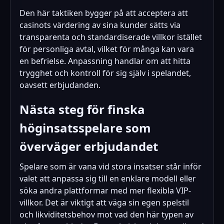
Den här taktiken bygger på att acceptera att
casinots värdering av sina kunder sätts via
transparenta och standardiserade villkor istället
för personliga avtal, vilket för många kan vara
en befrielse. Anpassning handlar om att hitta
trygghet och kontroll för sig själv i spelandet,
oavsett erbjudanden.
Nästa steg för finska
höginsatsspelare som
överväger erbjudandet
Spelare som är vana vid stora insatser står inför
valet att anpassa sig till en enklare modell eller
söka andra plattformar med mer flexibla VIP-
villkor. Det är viktigt att väga sin egen spelstil
och likviditetsbehov mot vad den här typen av