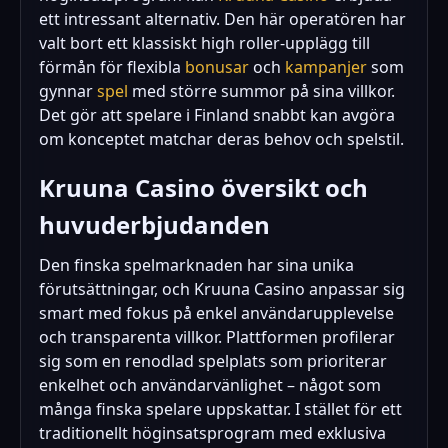
ett intressant alternativ. Den här operatören har
valt bort ett klassiskt high roller-upplägg till
förmån för flexibla
bonusar
och
kampanjer
som
gynnar
spel
med större summor på sina villkor.
Det gör att spelare i Finland snabbt kan avgöra
om konceptet matchar deras behov och spelstil.
Kruuna Casino översikt och
huvuderbjudanden
Den finska spelmarknaden har sina unika
förutsättningar, och Kruuna Casino anpassar sig
smart med fokus på enkel användarupplevelse
och transparenta villkor. Plattformen profilerar
sig som en renodlad spelplats som prioriterar
enkelhet och användarvänlighet – något som
många finska spelare uppskattar. I stället för ett
traditionellt höginsatsprogram med exklusiva