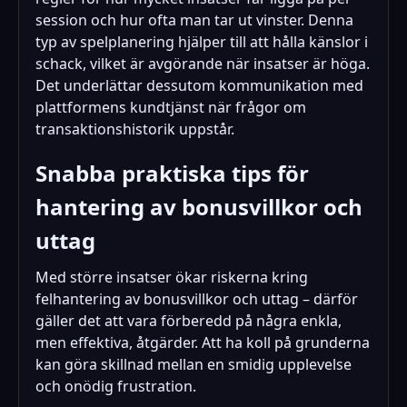
session och hur ofta man tar ut vinster. Denna
typ av spelplanering hjälper till att hålla känslor i
schack, vilket är avgörande när insatser är höga.
Det underlättar dessutom kommunikation med
plattformens kundtjänst när frågor om
transaktionshistorik uppstår.
Snabba praktiska tips för
hantering av bonusvillkor och
uttag
Med större insatser ökar riskerna kring
felhantering av bonusvillkor och uttag – därför
gäller det att vara förberedd på några enkla,
men effektiva, åtgärder. Att ha koll på grunderna
kan göra skillnad mellan en smidig upplevelse
och onödig frustration.