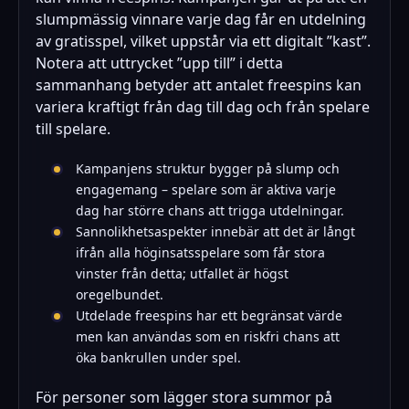
slumpmässig vinnare varje dag får en utdelning
av gratisspel, vilket uppstår via ett digitalt ”kast”.
Notera att uttrycket ”upp till” i detta
sammanhang betyder att antalet freespins kan
variera kraftigt från dag till dag och från spelare
till spelare.
Kampanjens struktur bygger på slump och
engagemang – spelare som är aktiva varje
dag har större chans att trigga utdelningar.
Sannolikhetsaspekter innebär att det är långt
ifrån alla höginsatsspelare som får stora
vinster från detta; utfallet är högst
oregelbundet.
Utdelade freespins har ett begränsat värde
men kan användas som en riskfri chans att
öka bankrullen under spel.
För personer som lägger stora summor på