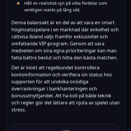
Håll en realistisk syn på vilka fördelar som
verkligen märks på lång sikt.
Denna balansakt är en del av att vara en smart
höginsatsspelare i en marknad där enkelhet och
rättvisa ibland väljs framför exklusivitet och
omfattande VIP-program. Genom att vara
medveten om sina egna prioriteringar kan man
fatta bättre beslut och hitta den bästa matchen.
Det är klokt att regelbundet kontrollera
kontoinformation och verifiera sin status hos
supporten för att undvika onödiga
överraskningar i bankhanteringen och
bonusutnyttjandet. Att ha koll på både teknik
och regler gör det lättare att njuta av spelet utan
stress.