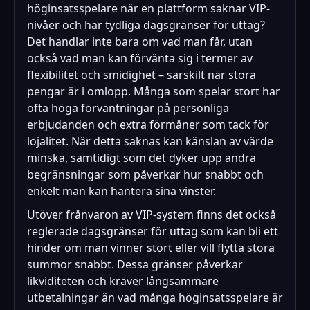
höginsatsspelare när en plattform saknar VIP-
nivåer och har tydliga dagsgränser för uttag?
Det handlar inte bara om vad man får, utan
också vad man kan förvänta sig i termer av
flexibilitet och smidighet – särskilt när stora
pengar är i omlopp. Många som spelar stort har
ofta höga förväntningar på personliga
erbjudanden och extra förmåner som tack för
lojalitet. När detta saknas kan känslan av värde
minska, samtidigt som det dyker upp andra
begränsningar som påverkar hur snabbt och
enkelt man kan hantera sina vinster.
Utöver frånvaron av VIP-system finns det också
reglerade dagsgränser för uttag som kan bli ett
hinder om man vinner stort eller vill flytta stora
summor snabbt. Dessa gränser påverkar
likviditeten och kräver långsammare
utbetalningar än vad många höginsatsspelare är