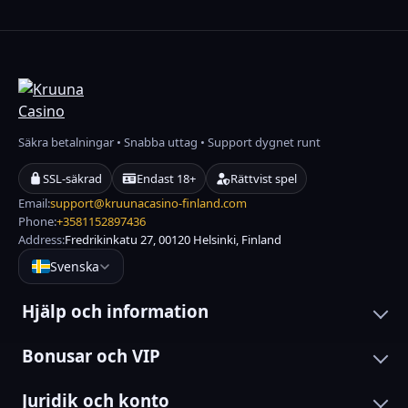
Säkra betalningar • Snabba uttag • Support dygnet runt
Suomi
SSL-säkrad
Endast 18+
Rättvist spel
Svenska
Email:
support@kruunacasino-finland.com
Phone:
+3581152897436
English
Address:
Fredrikinkatu 27, 00120 Helsinki, Finland
Svenska
Hjälp och information
Om oss
Bonusar och VIP
Kontakter
Kampanjer
Juridik och konto