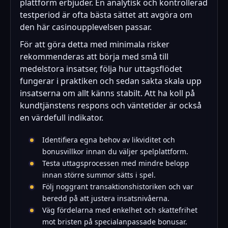
plattform erbjuder. En analytisk och kontrollerad
testperiod är ofta bästa sättet att avgöra om
den här casinoupplevelsen passar.
För att göra detta med minimala risker
rekommenderas att börja med små till
medelstora insatser, följa hur uttagsflödet
fungerar i praktiken och sedan sakta skala upp
insatserna om allt känns stabilt. Att ha koll på
kundtjänstens respons och väntetider är också
en värdefull indikator.
Identifiera egna behov av likviditet och
bonusvillkor innan du väljer spelplattform.
Testa uttagsprocessen med mindre belopp
innan större summor sätts i spel.
Följ noggrant transaktionshistoriken och var
beredd på att justera insatsnivåerna.
Väg fördelarna med enkelhet och skattefrihet
mot bristen på specialanpassade bonusar.